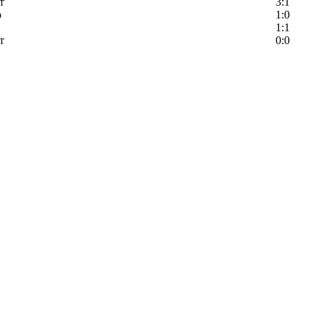
т
3:1
р
1:0
1:1
т
0:0