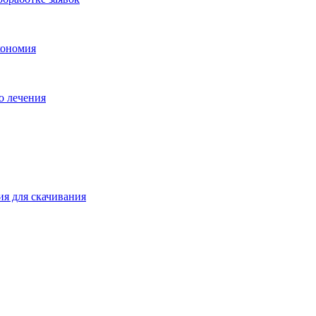
кономия
о лечения
ия для скачивания