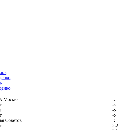
ь
денко
 Москва
-:-
т
-:-
н
-:-
т
-:-
ья Советов
-:-
т
2:2