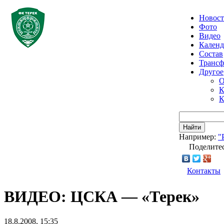
Новос
Фото
Видео
Календ
Состав
Транс
Другое
О
К
К
Найти
Например:
"
Поделитес
Контакты
ВИДЕО: ЦСКА — «Терек»
18.8.2008, 15:35