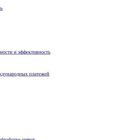
ть
ности и эффективность
еждународных платежей
бработке заявок