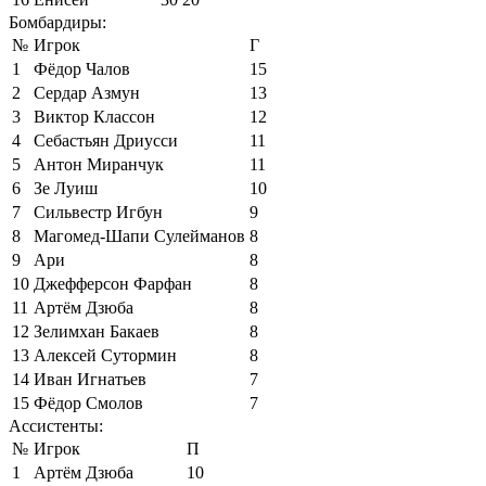
Бомбардиры:
№
Игрок
Г
1
Фёдор Чалов
15
2
Сердар Азмун
13
3
Виктор Классон
12
4
Себастьян Дриусси
11
5
Антон Миранчук
11
6
Зе Луиш
10
7
Сильвестр Игбун
9
8
Магомед-Шапи Сулейманов
8
9
Ари
8
10
Джефферсон Фарфан
8
11
Артём Дзюба
8
12
Зелимхан Бакаев
8
13
Алексей Сутормин
8
14
Иван Игнатьев
7
15
Фёдор Смолов
7
Ассистенты:
№
Игрок
П
1
Артём Дзюба
10