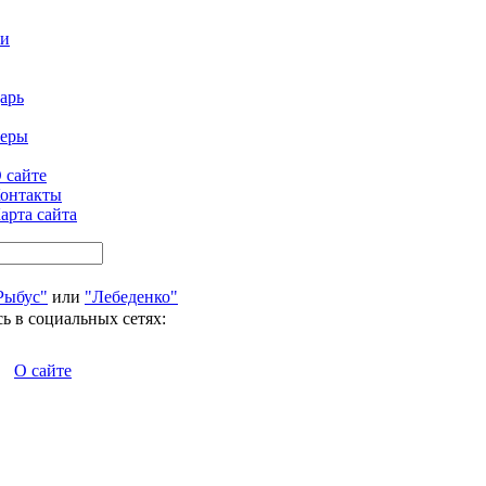
ти
арь
феры
 сайте
онтакты
арта сайта
Рыбус"
или
"Лебеденко"
ь в социальных сетях:
О сайте