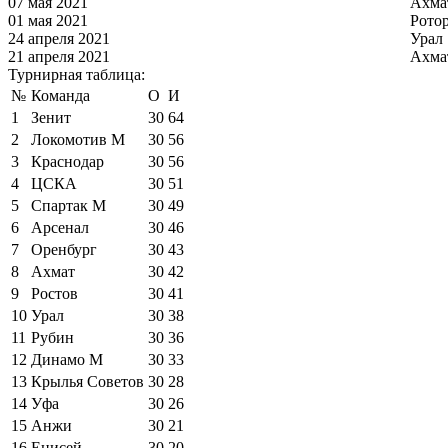
07 мая 2021
Ахма
01 мая 2021
Рото
24 апреля 2021
Урал
21 апреля 2021
Ахма
Турнирная таблица:
№
Команда
О
И
1
Зенит
30
64
2
Локомотив М
30
56
3
Краснодар
30
56
4
ЦСКА
30
51
5
Спартак М
30
49
6
Арсенал
30
46
7
Оренбург
30
43
8
Ахмат
30
42
9
Ростов
30
41
10
Урал
30
38
11
Рубин
30
36
12
Динамо М
30
33
13
Крылья Советов
30
28
14
Уфа
30
26
15
Анжи
30
21
16
Енисей
30
20