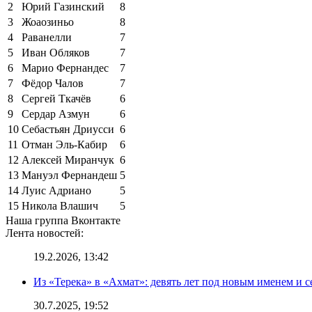
2
Юрий Газинский
8
3
Жоаозиньо
8
4
Раванелли
7
5
Иван Обляков
7
6
Марио Фернандес
7
7
Фёдор Чалов
7
8
Сергей Ткачёв
6
9
Сердар Азмун
6
10
Себастьян Дриусси
6
11
Отман Эль-Кабир
6
12
Алексей Миранчук
6
13
Мануэл Фернандеш
5
14
Луис Адриано
5
15
Никола Влашич
5
Наша группа Вконтакте
Лента новостей:
19.2.2026, 13:42
Из «Терека» в «Ахмат»: девять лет под новым именем и с
30.7.2025, 19:52