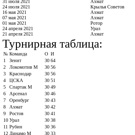
31 июля 2021
Ахмат
24 июля 2021
Крылья Советов
16 мая 2021
Ахмат
07 мая 2021
Ахмат
01 мая 2021
Ротор
24 апреля 2021
Урал
21 апреля 2021
Ахмат
Турнирная таблица:
№
Команда
О
И
1
Зенит
30
64
2
Локомотив М
30
56
3
Краснодар
30
56
4
ЦСКА
30
51
5
Спартак М
30
49
6
Арсенал
30
46
7
Оренбург
30
43
8
Ахмат
30
42
9
Ростов
30
41
10
Урал
30
38
11
Рубин
30
36
12
Динамо М
30
33