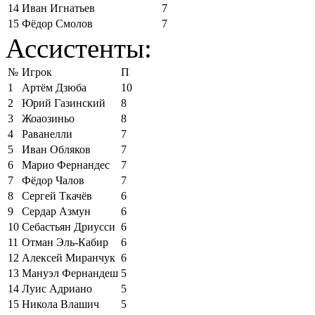
14
Иван Игнатьев
7
15
Фёдор Смолов
7
Ассистенты:
№
Игрок
П
1
Артём Дзюба
10
2
Юрий Газинский
8
3
Жоаозиньо
8
4
Раванелли
7
5
Иван Обляков
7
6
Марио Фернандес
7
7
Фёдор Чалов
7
8
Сергей Ткачёв
6
9
Сердар Азмун
6
10
Себастьян Дриусси
6
11
Отман Эль-Кабир
6
12
Алексей Миранчук
6
13
Мануэл Фернандеш
5
14
Луис Адриано
5
15
Никола Влашич
5