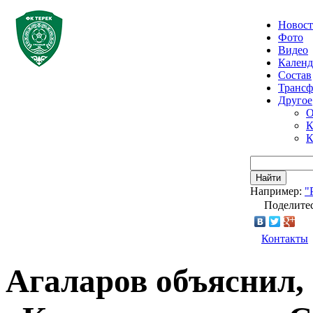
Новос
Фото
Видео
Календ
Состав
Транс
Другое
О
К
К
Найти
Например:
"
Поделитес
Контакты
Агаларов объяснил,