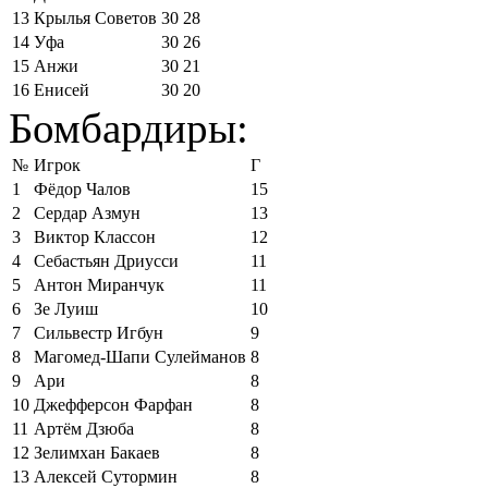
13
Крылья Советов
30
28
14
Уфа
30
26
15
Анжи
30
21
16
Енисей
30
20
Бомбардиры:
№
Игрок
Г
1
Фёдор Чалов
15
2
Сердар Азмун
13
3
Виктор Классон
12
4
Себастьян Дриусси
11
5
Антон Миранчук
11
6
Зе Луиш
10
7
Сильвестр Игбун
9
8
Магомед-Шапи Сулейманов
8
9
Ари
8
10
Джефферсон Фарфан
8
11
Артём Дзюба
8
12
Зелимхан Бакаев
8
13
Алексей Сутормин
8