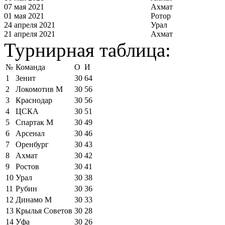
07 мая 2021
Ахмат
01 мая 2021
Ротор
24 апреля 2021
Урал
21 апреля 2021
Ахмат
Турнирная таблица:
№
Команда
О
И
1
Зенит
30
64
2
Локомотив М
30
56
3
Краснодар
30
56
4
ЦСКА
30
51
5
Спартак М
30
49
6
Арсенал
30
46
7
Оренбург
30
43
8
Ахмат
30
42
9
Ростов
30
41
10
Урал
30
38
11
Рубин
30
36
12
Динамо М
30
33
13
Крылья Советов
30
28
14
Уфа
30
26