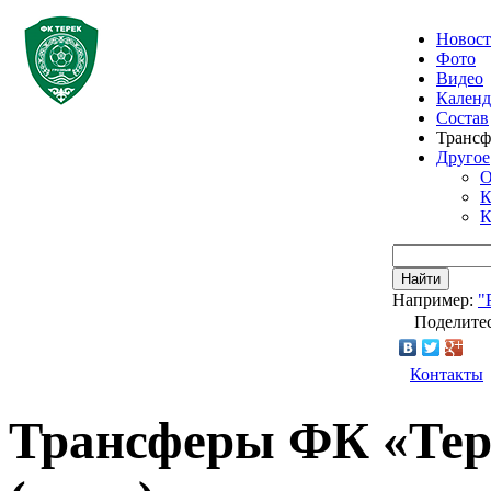
Новос
Фото
Видео
Календ
Состав
Транс
Другое
О
К
К
Найти
Например:
"
Поделитес
Контакты
Трансферы ФК «Тере