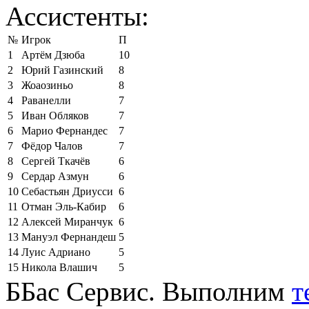
Ассистенты:
№
Игрок
П
1
Артём Дзюба
10
2
Юрий Газинский
8
3
Жоаозиньо
8
4
Раванелли
7
5
Иван Обляков
7
6
Марио Фернандес
7
7
Фёдор Чалов
7
8
Сергей Ткачёв
6
9
Сердар Азмун
6
10
Себастьян Дриусси
6
11
Отман Эль-Кабир
6
12
Алексей Миранчук
6
13
Мануэл Фернандеш
5
14
Луис Адриано
5
15
Никола Влашич
5
ББас Сервис. Выполним
т