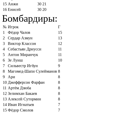
15
Анжи
30
21
16
Енисей
30
20
Бомбардиры:
№
Игрок
Г
1
Фёдор Чалов
15
2
Сердар Азмун
13
3
Виктор Классон
12
4
Себастьян Дриусси
11
5
Антон Миранчук
11
6
Зе Луиш
10
7
Сильвестр Игбун
9
8
Магомед-Шапи Сулейманов
8
9
Ари
8
10
Джефферсон Фарфан
8
11
Артём Дзюба
8
12
Зелимхан Бакаев
8
13
Алексей Сутормин
8
14
Иван Игнатьев
7
15
Фёдор Смолов
7