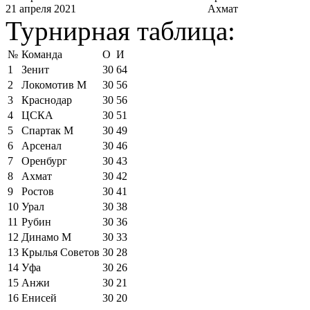
21 апреля 2021
Ахмат
Турнирная таблица:
№
Команда
О
И
1
Зенит
30
64
2
Локомотив М
30
56
3
Краснодар
30
56
4
ЦСКА
30
51
5
Спартак М
30
49
6
Арсенал
30
46
7
Оренбург
30
43
8
Ахмат
30
42
9
Ростов
30
41
10
Урал
30
38
11
Рубин
30
36
12
Динамо М
30
33
13
Крылья Советов
30
28
14
Уфа
30
26
15
Анжи
30
21
16
Енисей
30
20