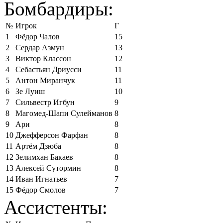
Бомбардиры:
№
Игрок
Г
1
Фёдор Чалов
15
2
Сердар Азмун
13
3
Виктор Классон
12
4
Себастьян Дриусси
11
5
Антон Миранчук
11
6
Зе Луиш
10
7
Сильвестр Игбун
9
8
Магомед-Шапи Сулейманов
8
9
Ари
8
10
Джефферсон Фарфан
8
11
Артём Дзюба
8
12
Зелимхан Бакаев
8
13
Алексей Сутормин
8
14
Иван Игнатьев
7
15
Фёдор Смолов
7
Ассистенты: