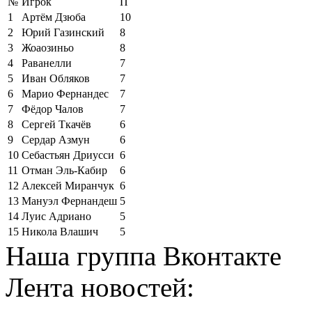
№
Игрок
П
1
Артём Дзюба
10
2
Юрий Газинский
8
3
Жоаозиньо
8
4
Раванелли
7
5
Иван Обляков
7
6
Марио Фернандес
7
7
Фёдор Чалов
7
8
Сергей Ткачёв
6
9
Сердар Азмун
6
10
Себастьян Дриусси
6
11
Отман Эль-Кабир
6
12
Алексей Миранчук
6
13
Мануэл Фернандеш
5
14
Луис Адриано
5
15
Никола Влашич
5
Наша группа Вконтакте
Лента новостей: