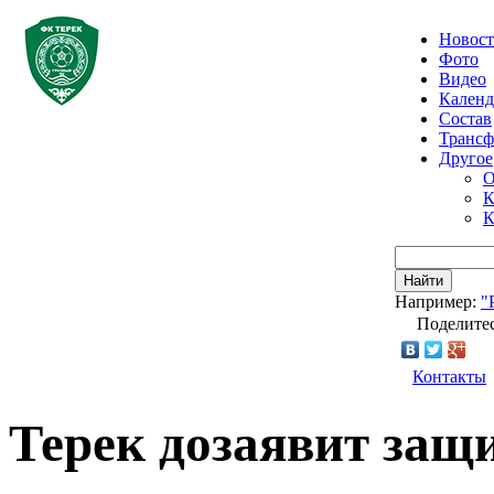
Новос
Фото
Видео
Календ
Состав
Транс
Другое
О
К
К
Найти
Например:
"
Поделитес
Контакты
Терек дозаявит защ