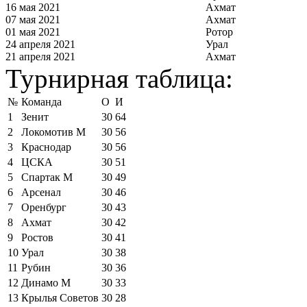
16 мая 2021
Ахмат
07 мая 2021
Ахмат
01 мая 2021
Ротор
24 апреля 2021
Урал
21 апреля 2021
Ахмат
Турнирная таблица:
№
Команда
О
И
1
Зенит
30
64
2
Локомотив М
30
56
3
Краснодар
30
56
4
ЦСКА
30
51
5
Спартак М
30
49
6
Арсенал
30
46
7
Оренбург
30
43
8
Ахмат
30
42
9
Ростов
30
41
10
Урал
30
38
11
Рубин
30
36
12
Динамо М
30
33
13
Крылья Советов
30
28