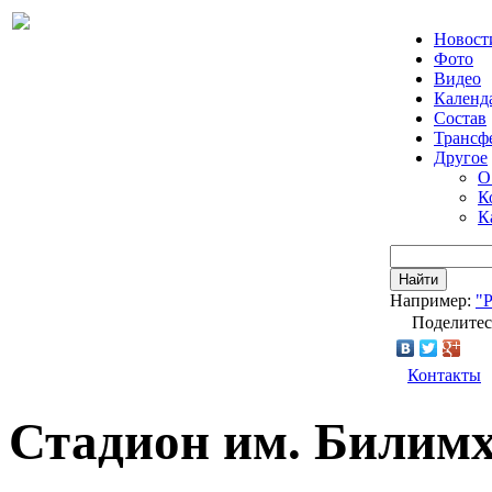
Новост
Фото
Видео
Календ
Состав
Трансф
Другое
О
К
К
Найти
Например:
"
Поделитес
Контакты
Стадион им. Билимх