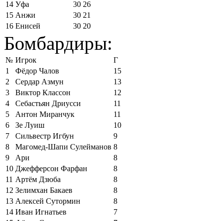
14
Уфа
30
26
15
Анжи
30
21
16
Енисей
30
20
Бомбардиры:
№
Игрок
Г
1
Фёдор Чалов
15
2
Сердар Азмун
13
3
Виктор Классон
12
4
Себастьян Дриусси
11
5
Антон Миранчук
11
6
Зе Луиш
10
7
Сильвестр Игбун
9
8
Магомед-Шапи Сулейманов
8
9
Ари
8
10
Джефферсон Фарфан
8
11
Артём Дзюба
8
12
Зелимхан Бакаев
8
13
Алексей Сутормин
8
14
Иван Игнатьев
7