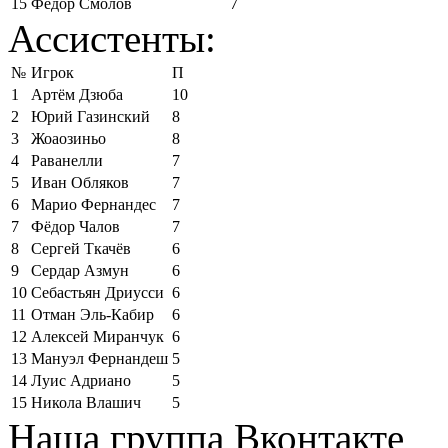
15
Фёдор Смолов
7
Ассистенты:
№
Игрок
П
1
Артём Дзюба
10
2
Юрий Газинский
8
3
Жоаозиньо
8
4
Раванелли
7
5
Иван Обляков
7
6
Марио Фернандес
7
7
Фёдор Чалов
7
8
Сергей Ткачёв
6
9
Сердар Азмун
6
10
Себастьян Дриусси
6
11
Отман Эль-Кабир
6
12
Алексей Миранчук
6
13
Мануэл Фернандеш
5
14
Луис Адриано
5
15
Никола Влашич
5
Наша группа Вконтакте