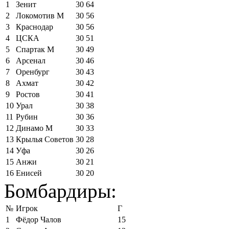
1
Зенит
30
64
2
Локомотив М
30
56
3
Краснодар
30
56
4
ЦСКА
30
51
5
Спартак М
30
49
6
Арсенал
30
46
7
Оренбург
30
43
8
Ахмат
30
42
9
Ростов
30
41
10
Урал
30
38
11
Рубин
30
36
12
Динамо М
30
33
13
Крылья Советов
30
28
14
Уфа
30
26
15
Анжи
30
21
16
Енисей
30
20
Бомбардиры:
№
Игрок
Г
1
Фёдор Чалов
15