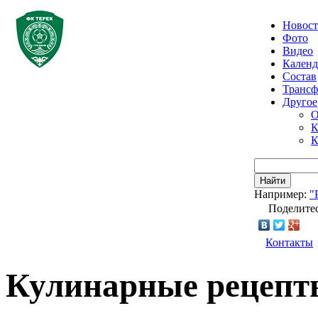
Новос
Фото
Видео
Календ
Состав
Транс
Другое
О
К
К
Найти
Например:
"
Поделитес
Контакты
Кулинарные рецепт