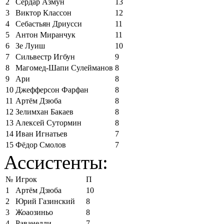
2
Сердар Азмун
13
3
Виктор Классон
12
4
Себастьян Дриусси
11
5
Антон Миранчук
11
6
Зе Луиш
10
7
Сильвестр Игбун
9
8
Магомед-Шапи Сулейманов
8
9
Ари
8
10
Джефферсон Фарфан
8
11
Артём Дзюба
8
12
Зелимхан Бакаев
8
13
Алексей Сутормин
8
14
Иван Игнатьев
7
15
Фёдор Смолов
7
Ассистенты:
№
Игрок
П
1
Артём Дзюба
10
2
Юрий Газинский
8
3
Жоаозиньо
8
4
Раванелли
7