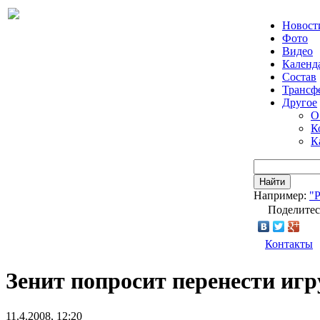
Новост
Фото
Видео
Календ
Состав
Трансф
Другое
О
К
К
Найти
Например:
"
Поделитес
Контакты
Зенит попросит перенести игр
11.4.2008, 12:20