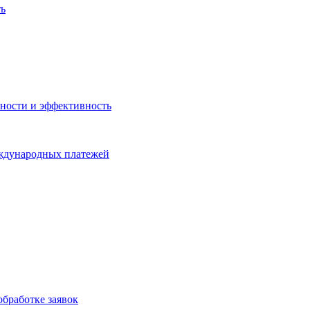
ть
ности и эффективность
еждународных платежей
бработке заявок