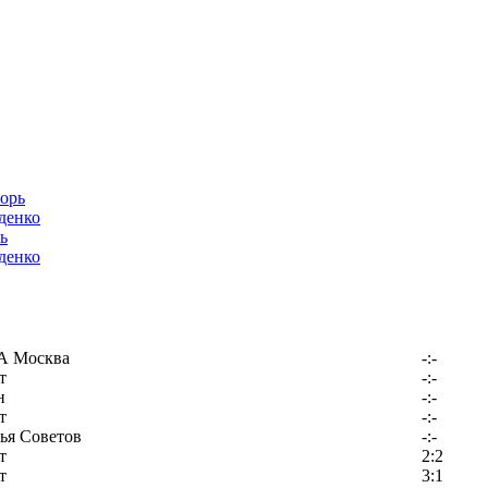
ь
денко
 Москва
-:-
т
-:-
н
-:-
т
-:-
ья Советов
-:-
т
2:2
т
3:1