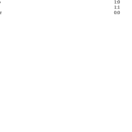
р
1:0
1:1
т
0:0