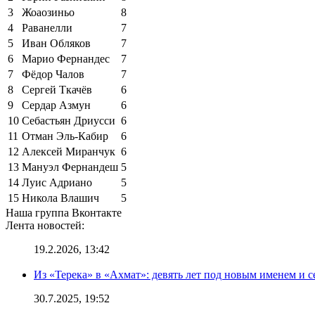
3
Жоаозиньо
8
4
Раванелли
7
5
Иван Обляков
7
6
Марио Фернандес
7
7
Фёдор Чалов
7
8
Сергей Ткачёв
6
9
Сердар Азмун
6
10
Себастьян Дриусси
6
11
Отман Эль-Кабир
6
12
Алексей Миранчук
6
13
Мануэл Фернандеш
5
14
Луис Адриано
5
15
Никола Влашич
5
Наша группа Вконтакте
Лента новостей:
19.2.2026, 13:42
Из «Терека» в «Ахмат»: девять лет под новым именем и с
30.7.2025, 19:52