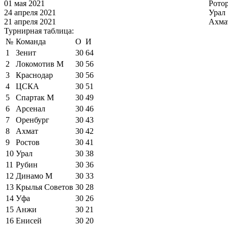
01 мая 2021
Рото
24 апреля 2021
Урал
21 апреля 2021
Ахма
Турнирная таблица:
№
Команда
О
И
1
Зенит
30
64
2
Локомотив М
30
56
3
Краснодар
30
56
4
ЦСКА
30
51
5
Спартак М
30
49
6
Арсенал
30
46
7
Оренбург
30
43
8
Ахмат
30
42
9
Ростов
30
41
10
Урал
30
38
11
Рубин
30
36
12
Динамо М
30
33
13
Крылья Советов
30
28
14
Уфа
30
26
15
Анжи
30
21
16
Енисей
30
20