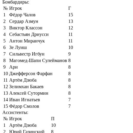
Бомбардиры:
№
Игрок
Г
1
Фёдор Чалов
15
2
Сердар Азмун
13
3
Виктор Классон
12
4
Себастьян Дриусси
11
5
Антон Миранчук
11
6
Зе Луиш
10
7
Сильвестр Игбун
9
8
Магомед-Шапи Сулейманов
8
9
Ари
8
10
Джефферсон Фарфан
8
11
Артём Дзюба
8
12
Зелимхан Бакаев
8
13
Алексей Сутормин
8
14
Иван Игнатьев
7
15
Фёдор Смолов
7
Ассистенты:
№
Игрок
П
1
Артём Дзюба
10
2
Юрий Газинский
8