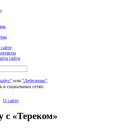
и
арь
еры
 сайте
онтакты
арта сайта
Рыбус"
или
"Лебеденко"
ь в социальных сетях:
О сайте
у с «Тереком»