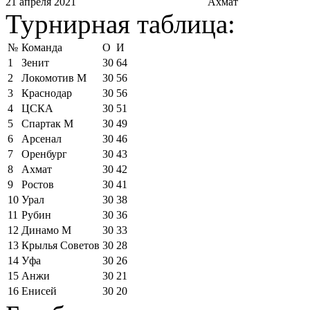
21 апреля 2021
Ахмат
Турнирная таблица:
№
Команда
О
И
1
Зенит
30
64
2
Локомотив М
30
56
3
Краснодар
30
56
4
ЦСКА
30
51
5
Спартак М
30
49
6
Арсенал
30
46
7
Оренбург
30
43
8
Ахмат
30
42
9
Ростов
30
41
10
Урал
30
38
11
Рубин
30
36
12
Динамо М
30
33
13
Крылья Советов
30
28
14
Уфа
30
26
15
Анжи
30
21
16
Енисей
30
20