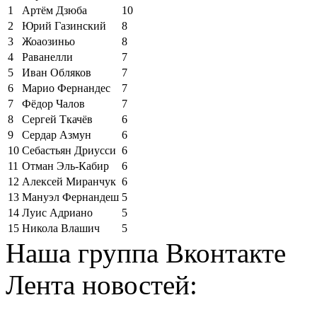
1
Артём Дзюба
10
2
Юрий Газинский
8
3
Жоаозиньо
8
4
Раванелли
7
5
Иван Обляков
7
6
Марио Фернандес
7
7
Фёдор Чалов
7
8
Сергей Ткачёв
6
9
Сердар Азмун
6
10
Себастьян Дриусси
6
11
Отман Эль-Кабир
6
12
Алексей Миранчук
6
13
Мануэл Фернандеш
5
14
Луис Адриано
5
15
Никола Влашич
5
Наша группа Вконтакте
Лента новостей: