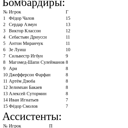
Бомбардиры:
№
Игрок
Г
1
Фёдор Чалов
15
2
Сердар Азмун
13
3
Виктор Классон
12
4
Себастьян Дриусси
11
5
Антон Миранчук
11
6
Зе Луиш
10
7
Сильвестр Игбун
9
8
Магомед-Шапи Сулейманов
8
9
Ари
8
10
Джефферсон Фарфан
8
11
Артём Дзюба
8
12
Зелимхан Бакаев
8
13
Алексей Сутормин
8
14
Иван Игнатьев
7
15
Фёдор Смолов
7
Ассистенты:
№
Игрок
П