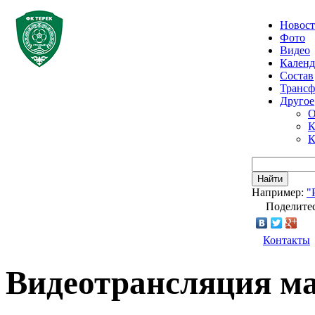
Новос
Фото
Видео
Календ
Состав
Транс
Другое
О
К
К
Найти
Например:
"
Поделитес
Контакты
Видеотрансляция м