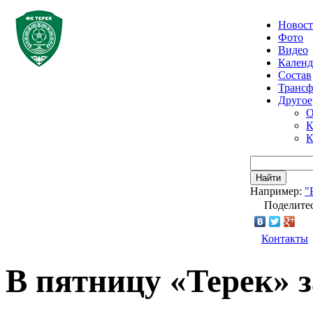
Новос
Фото
Видео
Календ
Состав
Транс
Другое
О
К
К
Найти
Например:
"
Поделитес
Контакты
В пятницу «Терек» 