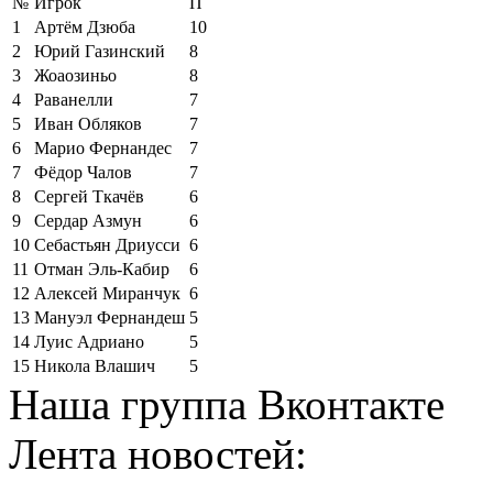
№
Игрок
П
1
Артём Дзюба
10
2
Юрий Газинский
8
3
Жоаозиньо
8
4
Раванелли
7
5
Иван Обляков
7
6
Марио Фернандес
7
7
Фёдор Чалов
7
8
Сергей Ткачёв
6
9
Сердар Азмун
6
10
Себастьян Дриусси
6
11
Отман Эль-Кабир
6
12
Алексей Миранчук
6
13
Мануэл Фернандеш
5
14
Луис Адриано
5
15
Никола Влашич
5
Наша группа Вконтакте
Лента новостей: