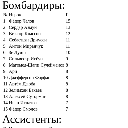
Бомбардиры:
№
Игрок
Г
1
Фёдор Чалов
15
2
Сердар Азмун
13
3
Виктор Классон
12
4
Себастьян Дриусси
11
5
Антон Миранчук
11
6
Зе Луиш
10
7
Сильвестр Игбун
9
8
Магомед-Шапи Сулейманов
8
9
Ари
8
10
Джефферсон Фарфан
8
11
Артём Дзюба
8
12
Зелимхан Бакаев
8
13
Алексей Сутормин
8
14
Иван Игнатьев
7
15
Фёдор Смолов
7
Ассистенты: