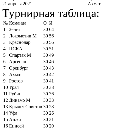
21 апреля 2021
Ахмат
Турнирная таблица:
№
Команда
О
И
1
Зенит
30
64
2
Локомотив М
30
56
3
Краснодар
30
56
4
ЦСКА
30
51
5
Спартак М
30
49
6
Арсенал
30
46
7
Оренбург
30
43
8
Ахмат
30
42
9
Ростов
30
41
10
Урал
30
38
11
Рубин
30
36
12
Динамо М
30
33
13
Крылья Советов
30
28
14
Уфа
30
26
15
Анжи
30
21
16
Енисей
30
20