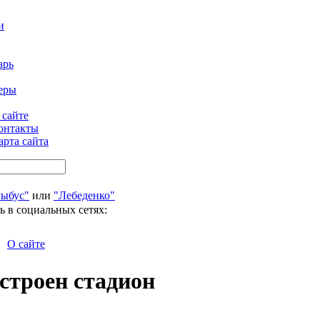
и
арь
еры
 сайте
онтакты
арта сайта
Рыбус"
или
"Лебеденко"
ь в социальных сетях:
О сайте
остроен стадион