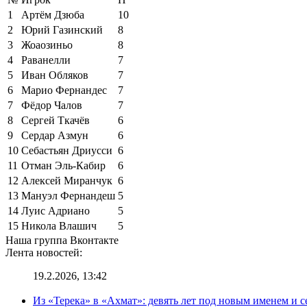
1
Артём Дзюба
10
2
Юрий Газинский
8
3
Жоаозиньо
8
4
Раванелли
7
5
Иван Обляков
7
6
Марио Фернандес
7
7
Фёдор Чалов
7
8
Сергей Ткачёв
6
9
Сердар Азмун
6
10
Себастьян Дриусси
6
11
Отман Эль-Кабир
6
12
Алексей Миранчук
6
13
Мануэл Фернандеш
5
14
Луис Адриано
5
15
Никола Влашич
5
Наша группа Вконтакте
Лента новостей:
19.2.2026, 13:42
Из «Терека» в «Ахмат»: девять лет под новым именем и с