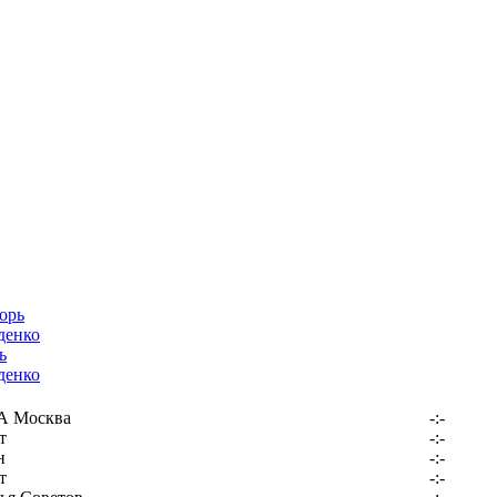
ь
денко
 Москва
-:-
т
-:-
н
-:-
т
-:-