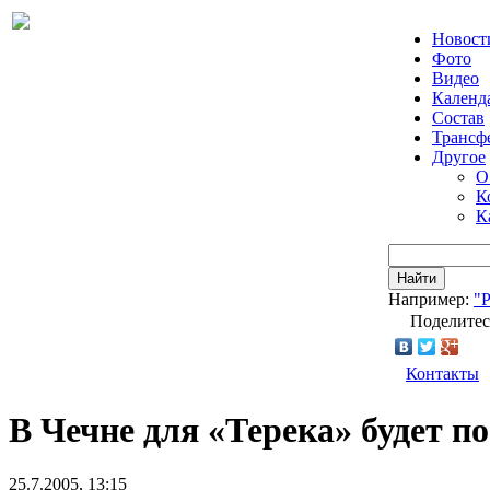
Новост
Фото
Видео
Календ
Состав
Трансф
Другое
О
К
К
Найти
Например:
"
Поделитес
Контакты
В Чечне для «Терека» будет п
25.7.2005, 13:15