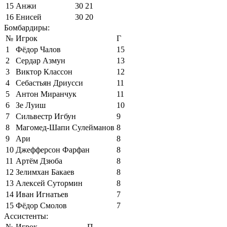
15
Анжи
30
21
16
Енисей
30
20
Бомбардиры:
№
Игрок
Г
1
Фёдор Чалов
15
2
Сердар Азмун
13
3
Виктор Классон
12
4
Себастьян Дриусси
11
5
Антон Миранчук
11
6
Зе Луиш
10
7
Сильвестр Игбун
9
8
Магомед-Шапи Сулейманов
8
9
Ари
8
10
Джефферсон Фарфан
8
11
Артём Дзюба
8
12
Зелимхан Бакаев
8
13
Алексей Сутормин
8
14
Иван Игнатьев
7
15
Фёдор Смолов
7
Ассистенты:
№
Игрок
П