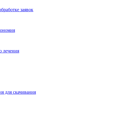
бработке заявок
кономия
о лечения
ия для скачивания