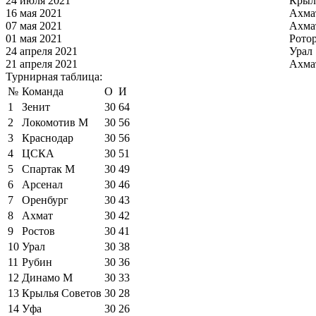
24 июля 2021
Крыл
16 мая 2021
Ахма
07 мая 2021
Ахма
01 мая 2021
Рото
24 апреля 2021
Урал
21 апреля 2021
Ахма
Турнирная таблица:
№
Команда
О
И
1
Зенит
30
64
2
Локомотив М
30
56
3
Краснодар
30
56
4
ЦСКА
30
51
5
Спартак М
30
49
6
Арсенал
30
46
7
Оренбург
30
43
8
Ахмат
30
42
9
Ростов
30
41
10
Урал
30
38
11
Рубин
30
36
12
Динамо М
30
33
13
Крылья Советов
30
28
14
Уфа
30
26