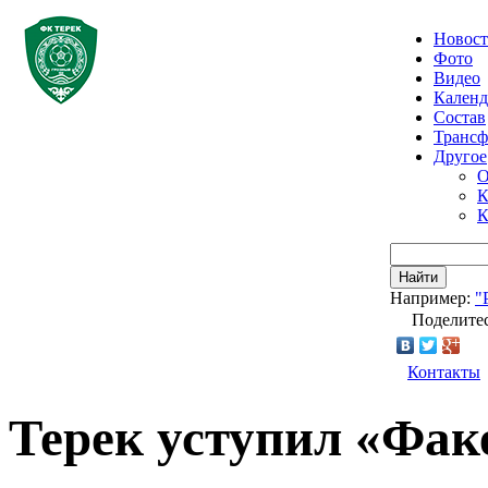
Новос
Фото
Видео
Календ
Состав
Транс
Другое
О
К
К
Найти
Например:
"
Поделитес
Контакты
Терек уступил «Фак