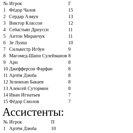
№
Игрок
Г
1
Фёдор Чалов
15
2
Сердар Азмун
13
3
Виктор Классон
12
4
Себастьян Дриусси
11
5
Антон Миранчук
11
6
Зе Луиш
10
7
Сильвестр Игбун
9
8
Магомед-Шапи Сулейманов
8
9
Ари
8
10
Джефферсон Фарфан
8
11
Артём Дзюба
8
12
Зелимхан Бакаев
8
13
Алексей Сутормин
8
14
Иван Игнатьев
7
15
Фёдор Смолов
7
Ассистенты:
№
Игрок
П
1
Артём Дзюба
10