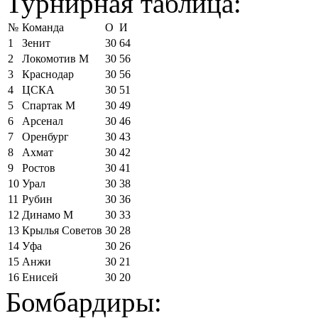
Турнирная таблица:
№
Команда
О
И
1
Зенит
30
64
2
Локомотив М
30
56
3
Краснодар
30
56
4
ЦСКА
30
51
5
Спартак М
30
49
6
Арсенал
30
46
7
Оренбург
30
43
8
Ахмат
30
42
9
Ростов
30
41
10
Урал
30
38
11
Рубин
30
36
12
Динамо М
30
33
13
Крылья Советов
30
28
14
Уфа
30
26
15
Анжи
30
21
16
Енисей
30
20
Бомбардиры: