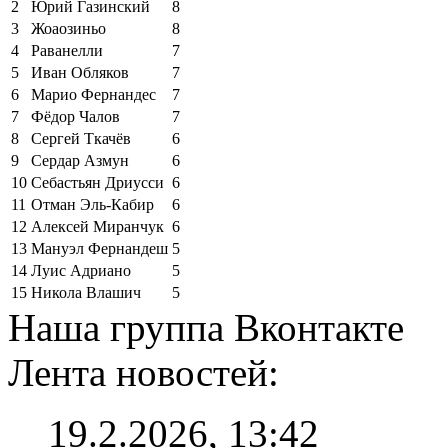
2
Юрий Газинский
8
3
Жоаозиньо
8
4
Раванелли
7
5
Иван Обляков
7
6
Марио Фернандес
7
7
Фёдор Чалов
7
8
Сергей Ткачёв
6
9
Сердар Азмун
6
10
Себастьян Дриусси
6
11
Отман Эль-Кабир
6
12
Алексей Миранчук
6
13
Мануэл Фернандеш
5
14
Луис Адриано
5
15
Никола Влашич
5
Наша группа Вконтакте
Лента новостей:
19.2.2026, 13:42