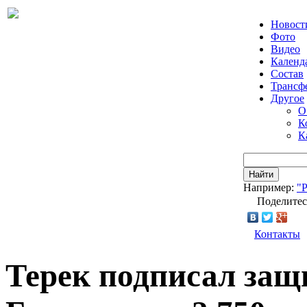
Новост
Фото
Видео
Календ
Состав
Трансф
Другое
О
К
К
Найти
Например:
"
Поделитес
Контакты
Терек подписал защ