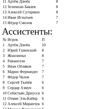
11
Артём Дзюба
8
12
Зелимхан Бакаев
8
13
Алексей Сутормин
8
14
Иван Игнатьев
7
15
Фёдор Смолов
7
Ассистенты:
№
Игрок
П
1
Артём Дзюба
10
2
Юрий Газинский
8
3
Жоаозиньо
8
4
Раванелли
7
5
Иван Обляков
7
6
Марио Фернандес
7
7
Фёдор Чалов
7
8
Сергей Ткачёв
6
9
Сердар Азмун
6
10
Себастьян Дриусси
6
11
Отман Эль-Кабир
6
12
Алексей Миранчук
6