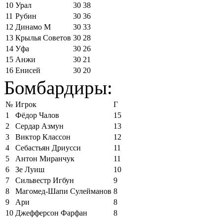
10
Урал
30
38
11
Рубин
30
36
12
Динамо М
30
33
13
Крылья Советов
30
28
14
Уфа
30
26
15
Анжи
30
21
16
Енисей
30
20
Бомбардиры:
№
Игрок
Г
1
Фёдор Чалов
15
2
Сердар Азмун
13
3
Виктор Классон
12
4
Себастьян Дриусси
11
5
Антон Миранчук
11
6
Зе Луиш
10
7
Сильвестр Игбун
9
8
Магомед-Шапи Сулейманов
8
9
Ари
8
10
Джефферсон Фарфан
8