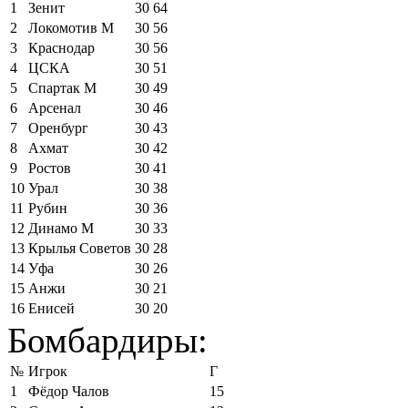
1
Зенит
30
64
2
Локомотив М
30
56
3
Краснодар
30
56
4
ЦСКА
30
51
5
Спартак М
30
49
6
Арсенал
30
46
7
Оренбург
30
43
8
Ахмат
30
42
9
Ростов
30
41
10
Урал
30
38
11
Рубин
30
36
12
Динамо М
30
33
13
Крылья Советов
30
28
14
Уфа
30
26
15
Анжи
30
21
16
Енисей
30
20
Бомбардиры:
№
Игрок
Г
1
Фёдор Чалов
15