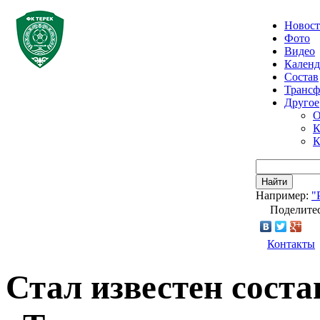
Новос
Фото
Видео
Календ
Состав
Транс
Другое
О
К
К
Найти
Например:
"
Поделитес
Контакты
Стал известен соста