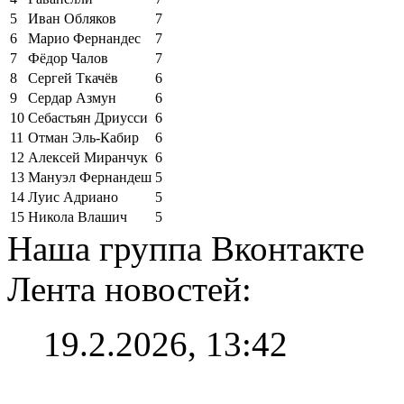
5
Иван Обляков
7
6
Марио Фернандес
7
7
Фёдор Чалов
7
8
Сергей Ткачёв
6
9
Сердар Азмун
6
10
Себастьян Дриусси
6
11
Отман Эль-Кабир
6
12
Алексей Миранчук
6
13
Мануэл Фернандеш
5
14
Луис Адриано
5
15
Никола Влашич
5
Наша группа Вконтакте
Лента новостей:
19.2.2026, 13:42