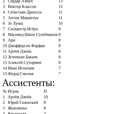
2
Сердар Азмун
13
3
Виктор Классон
12
4
Себастьян Дриусси
11
5
Антон Миранчук
11
6
Зе Луиш
10
7
Сильвестр Игбун
9
8
Магомед-Шапи Сулейманов
8
9
Ари
8
10
Джефферсон Фарфан
8
11
Артём Дзюба
8
12
Зелимхан Бакаев
8
13
Алексей Сутормин
8
14
Иван Игнатьев
7
15
Фёдор Смолов
7
Ассистенты:
№
Игрок
П
1
Артём Дзюба
10
2
Юрий Газинский
8
3
Жоаозиньо
8
4
Раванелли
7