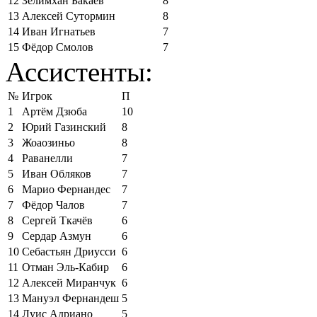
12
Зелимхан Бакаев
8
13
Алексей Сутормин
8
14
Иван Игнатьев
7
15
Фёдор Смолов
7
Ассистенты:
№
Игрок
П
1
Артём Дзюба
10
2
Юрий Газинский
8
3
Жоаозиньо
8
4
Раванелли
7
5
Иван Обляков
7
6
Марио Фернандес
7
7
Фёдор Чалов
7
8
Сергей Ткачёв
6
9
Сердар Азмун
6
10
Себастьян Дриусси
6
11
Отман Эль-Кабир
6
12
Алексей Миранчук
6
13
Мануэл Фернандеш
5
14
Луис Адриано
5