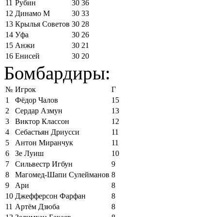
11
Рубин
30
36
12
Динамо М
30
33
13
Крылья Советов
30
28
14
Уфа
30
26
15
Анжи
30
21
16
Енисей
30
20
Бомбардиры:
№
Игрок
Г
1
Фёдор Чалов
15
2
Сердар Азмун
13
3
Виктор Классон
12
4
Себастьян Дриусси
11
5
Антон Миранчук
11
6
Зе Луиш
10
7
Сильвестр Игбун
9
8
Магомед-Шапи Сулейманов
8
9
Ари
8
10
Джефферсон Фарфан
8
11
Артём Дзюба
8