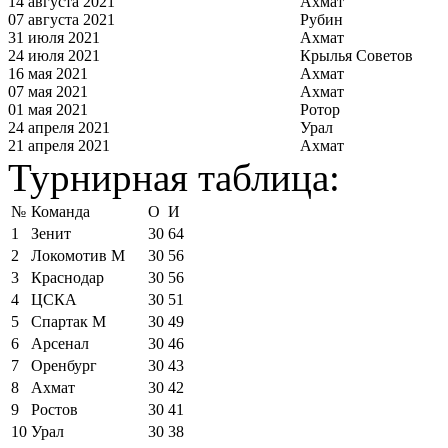
14 августа 2021
Ахмат
07 августа 2021
Рубин
31 июля 2021
Ахмат
24 июля 2021
Крылья Советов
16 мая 2021
Ахмат
07 мая 2021
Ахмат
01 мая 2021
Ротор
24 апреля 2021
Урал
21 апреля 2021
Ахмат
Турнирная таблица:
№
Команда
О
И
1
Зенит
30
64
2
Локомотив М
30
56
3
Краснодар
30
56
4
ЦСКА
30
51
5
Спартак М
30
49
6
Арсенал
30
46
7
Оренбург
30
43
8
Ахмат
30
42
9
Ростов
30
41
10
Урал
30
38