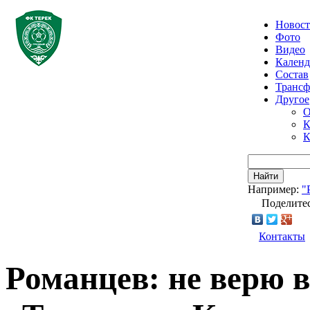
Новос
Фото
Видео
Календ
Состав
Транс
Другое
О
К
К
Найти
Например:
"
Поделитес
Контакты
Романцев: не верю 