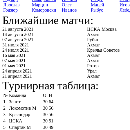
Ярослав
Марцин
Олег
Мацей
Игор
Годзюр
Коморовски
Иванов
Рыбус
Лебе
Ближайшие матчи:
21 августа 2021
ЦСКА Москва
14 августа 2021
Ахмат
07 августа 2021
Рубин
31 июля 2021
Ахмат
24 июля 2021
Крылья Советов
16 мая 2021
Ахмат
07 мая 2021
Ахмат
01 мая 2021
Ротор
24 апреля 2021
Урал
21 апреля 2021
Ахмат
Турнирная таблица:
№
Команда
О
И
1
Зенит
30
64
2
Локомотив М
30
56
3
Краснодар
30
56
4
ЦСКА
30
51
5
Спартак М
30
49