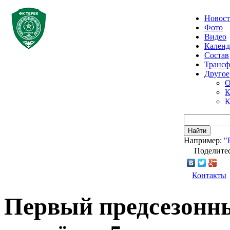
Новос
Фото
Видео
Календ
Состав
Транс
Другое
О
К
К
Найти
Например:
"
Поделитес
Контакты
Первый предсезонны