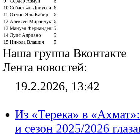
9
Сердар Азмун
6
10
Себастьян Дриусси
6
11
Отман Эль-Кабир
6
12
Алексей Миранчук
6
13
Мануэл Фернандеш
5
14
Луис Адриано
5
15
Никола Влашич
5
Наша группа Вконтакте
Лента новостей:
19.2.2026, 13:42
Из «Терека» в «Ахмат»:
и сезон 2025/2026 глаз