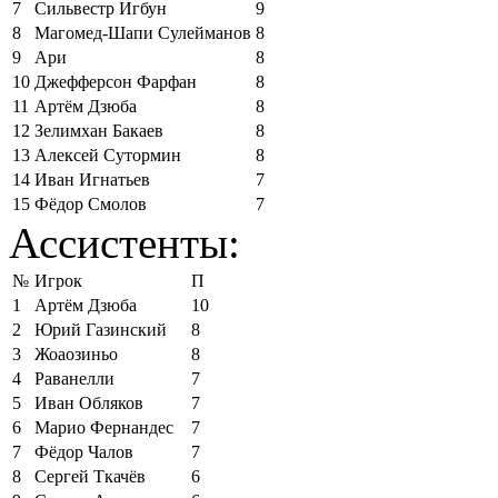
7
Сильвестр Игбун
9
8
Магомед-Шапи Сулейманов
8
9
Ари
8
10
Джефферсон Фарфан
8
11
Артём Дзюба
8
12
Зелимхан Бакаев
8
13
Алексей Сутормин
8
14
Иван Игнатьев
7
15
Фёдор Смолов
7
Ассистенты:
№
Игрок
П
1
Артём Дзюба
10
2
Юрий Газинский
8
3
Жоаозиньо
8
4
Раванелли
7
5
Иван Обляков
7
6
Марио Фернандес
7
7
Фёдор Чалов
7
8
Сергей Ткачёв
6