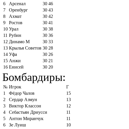
6
Арсенал
30
46
7
Оренбург
30
43
8
Ахмат
30
42
9
Ростов
30
41
10
Урал
30
38
11
Рубин
30
36
12
Динамо М
30
33
13
Крылья Советов
30
28
14
Уфа
30
26
15
Анжи
30
21
16
Енисей
30
20
Бомбардиры:
№
Игрок
Г
1
Фёдор Чалов
15
2
Сердар Азмун
13
3
Виктор Классон
12
4
Себастьян Дриусси
11
5
Антон Миранчук
11
6
Зе Луиш
10