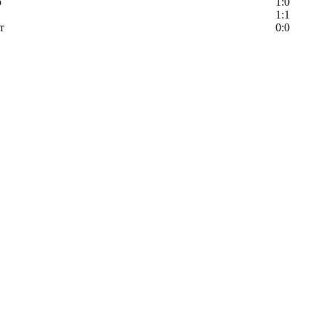
р
1:0
1:1
т
0:0