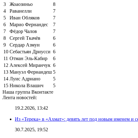
3
Жоаозиньо
8
4
Раванелли
7
5
Иван Обляков
7
6
Марио Фернандес
7
7
Фёдор Чалов
7
8
Сергей Ткачёв
6
9
Сердар Азмун
6
10
Себастьян Дриусси
6
11
Отман Эль-Кабир
6
12
Алексей Миранчук
6
13
Мануэл Фернандеш
5
14
Луис Адриано
5
15
Никола Влашич
5
Наша группа Вконтакте
Лента новостей:
19.2.2026, 13:42
Из «Терека» в «Ахмат»: девять лет под новым именем и с
30.7.2025, 19:52