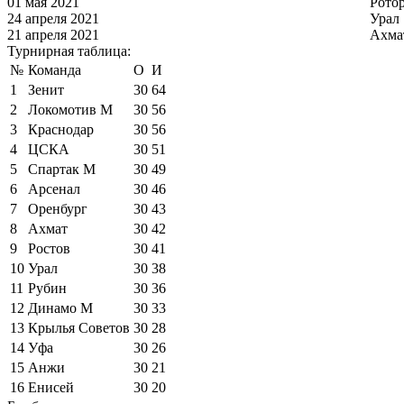
01 мая 2021
Рото
24 апреля 2021
Урал
21 апреля 2021
Ахма
Турнирная таблица:
№
Команда
О
И
1
Зенит
30
64
2
Локомотив М
30
56
3
Краснодар
30
56
4
ЦСКА
30
51
5
Спартак М
30
49
6
Арсенал
30
46
7
Оренбург
30
43
8
Ахмат
30
42
9
Ростов
30
41
10
Урал
30
38
11
Рубин
30
36
12
Динамо М
30
33
13
Крылья Советов
30
28
14
Уфа
30
26
15
Анжи
30
21
16
Енисей
30
20