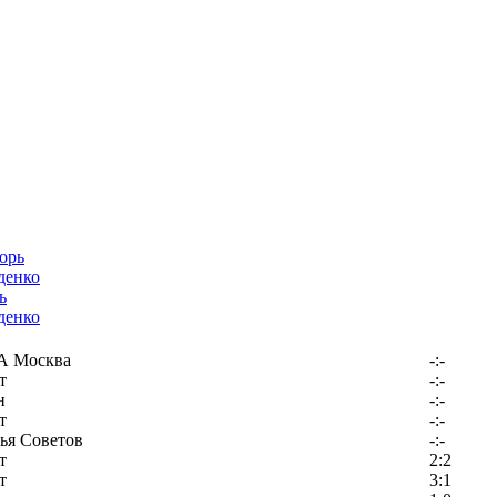
ь
денко
 Москва
-:-
т
-:-
н
-:-
т
-:-
ья Советов
-:-
т
2:2
т
3:1