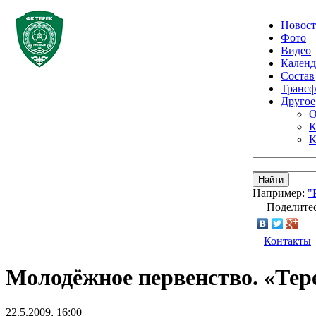
Новос
Фото
Видео
Календ
Состав
Транс
Другое
О
К
К
Найти
Например:
"
Поделитес
Контакты
Молодёжное первенство. «Тер
22.5.2009, 16:00