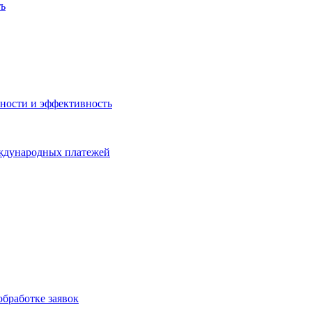
ть
ности и эффективность
еждународных платежей
бработке заявок