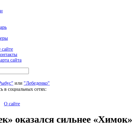
ти
арь
феры
 сайте
онтакты
арта сайта
Рыбус"
или
"Лебеденко"
ь в социальных сетях:
О сайте
ек» оказался сильнее «Химок»