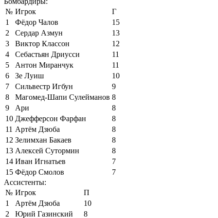
Бомбардиры:
№
Игрок
Г
1
Фёдор Чалов
15
2
Сердар Азмун
13
3
Виктор Классон
12
4
Себастьян Дриусси
11
5
Антон Миранчук
11
6
Зе Луиш
10
7
Сильвестр Игбун
9
8
Магомед-Шапи Сулейманов
8
9
Ари
8
10
Джефферсон Фарфан
8
11
Артём Дзюба
8
12
Зелимхан Бакаев
8
13
Алексей Сутормин
8
14
Иван Игнатьев
7
15
Фёдор Смолов
7
Ассистенты:
№
Игрок
П
1
Артём Дзюба
10
2
Юрий Газинский
8