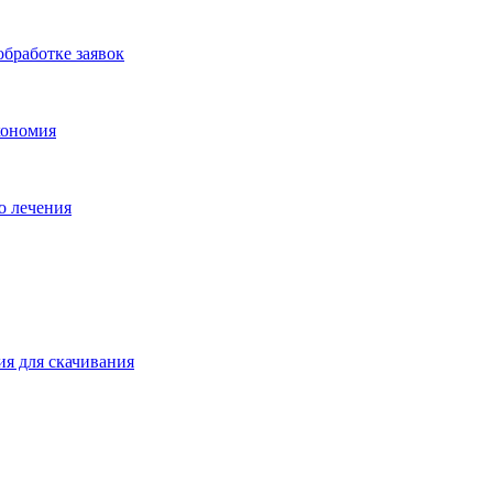
бработке заявок
кономия
о лечения
ия для скачивания