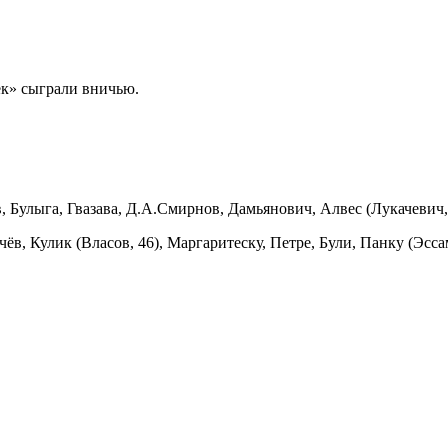
ек» сыграли вничью.
 Булыга, Гвазава, Д.А.Смирнов, Дамьянович, Алвес (Лукачевич,
в, Кулик (Власов, 46), Маргаритеску, Петре, Були, Панку (Эссам