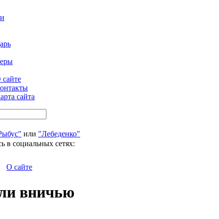
ти
арь
феры
 сайте
онтакты
арта сайта
Рыбус"
или
"Лебеденко"
ь в социальных сетях:
О сайте
али вничью