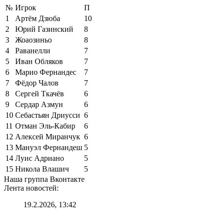
№
Игрок
П
1
Артём Дзюба
10
2
Юрий Газинский
8
3
Жоаозиньо
8
4
Раванелли
7
5
Иван Обляков
7
6
Марио Фернандес
7
7
Фёдор Чалов
7
8
Сергей Ткачёв
6
9
Сердар Азмун
6
10
Себастьян Дриусси
6
11
Отман Эль-Кабир
6
12
Алексей Миранчук
6
13
Мануэл Фернандеш
5
14
Луис Адриано
5
15
Никола Влашич
5
Наша группа Вконтакте
Лента новостей:
19.2.2026, 13:42