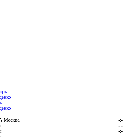
ь
денко
 Москва
-:-
т
-:-
н
-:-
т
-:-