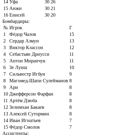
14
Уфа
30
26
15
Анжи
30
21
16
Енисей
30
20
Бомбардиры:
№
Игрок
Г
1
Фёдор Чалов
15
2
Сердар Азмун
13
3
Виктор Классон
12
4
Себастьян Дриусси
11
5
Антон Миранчук
11
6
Зе Луиш
10
7
Сильвестр Игбун
9
8
Магомед-Шапи Сулейманов
8
9
Ари
8
10
Джефферсон Фарфан
8
11
Артём Дзюба
8
12
Зелимхан Бакаев
8
13
Алексей Сутормин
8
14
Иван Игнатьев
7
15
Фёдор Смолов
7
Ассистенты: