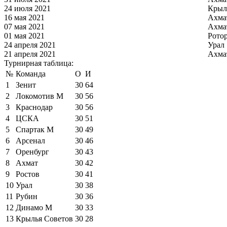
24 июля 2021
Крыл
16 мая 2021
Ахма
07 мая 2021
Ахма
01 мая 2021
Рото
24 апреля 2021
Урал
21 апреля 2021
Ахма
Турнирная таблица:
№
Команда
О
И
1
Зенит
30
64
2
Локомотив М
30
56
3
Краснодар
30
56
4
ЦСКА
30
51
5
Спартак М
30
49
6
Арсенал
30
46
7
Оренбург
30
43
8
Ахмат
30
42
9
Ростов
30
41
10
Урал
30
38
11
Рубин
30
36
12
Динамо М
30
33
13
Крылья Советов
30
28