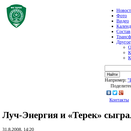
Новос
Фото
Видео
Календ
Состав
Транс
Другое
О
К
К
Найти
Например:
"
Поделитес
Контакты
Луч-Энергия и «Терек» сыгр
31.8.2008, 14:20