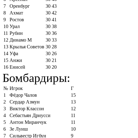
7
Оренбург
30
43
8
Ахмат
30
42
9
Ростов
30
41
10
Урал
30
38
11
Рубин
30
36
12
Динамо М
30
33
13
Крылья Советов
30
28
14
Уфа
30
26
15
Анжи
30
21
16
Енисей
30
20
Бомбардиры:
№
Игрок
Г
1
Фёдор Чалов
15
2
Сердар Азмун
13
3
Виктор Классон
12
4
Себастьян Дриусси
11
5
Антон Миранчук
11
6
Зе Луиш
10
7
Сильвестр Игбун
9