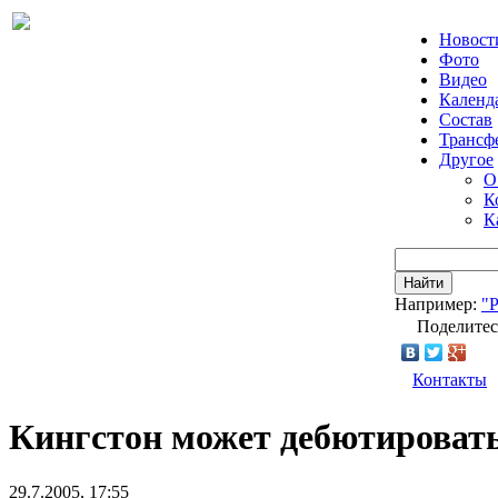
Новост
Фото
Видео
Календ
Состав
Трансф
Другое
О
К
К
Найти
Например:
"
Поделитес
Контакты
Кингстон может дебютировать 
29.7.2005, 17:55