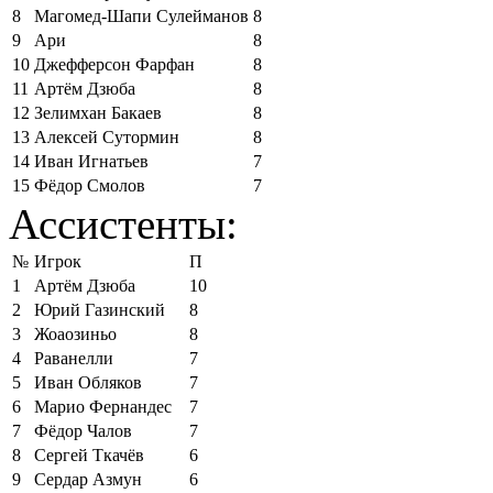
8
Магомед-Шапи Сулейманов
8
9
Ари
8
10
Джефферсон Фарфан
8
11
Артём Дзюба
8
12
Зелимхан Бакаев
8
13
Алексей Сутормин
8
14
Иван Игнатьев
7
15
Фёдор Смолов
7
Ассистенты:
№
Игрок
П
1
Артём Дзюба
10
2
Юрий Газинский
8
3
Жоаозиньо
8
4
Раванелли
7
5
Иван Обляков
7
6
Марио Фернандес
7
7
Фёдор Чалов
7
8
Сергей Ткачёв
6
9
Сердар Азмун
6