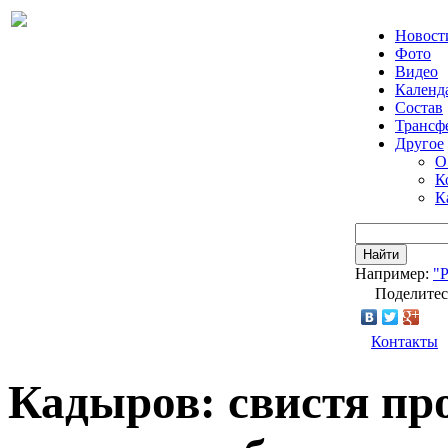
Новост
Фото
Видео
Календ
Состав
Трансф
Другое
О
К
К
Найти
Например:
"
Поделитес
Контакты
Кадыров: свистя про