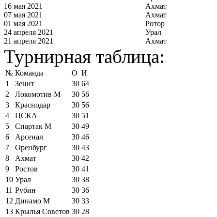
16 мая 2021
Ахмат
07 мая 2021
Ахмат
01 мая 2021
Ротор
24 апреля 2021
Урал
21 апреля 2021
Ахмат
Турнирная таблица:
№
Команда
О
И
1
Зенит
30
64
2
Локомотив М
30
56
3
Краснодар
30
56
4
ЦСКА
30
51
5
Спартак М
30
49
6
Арсенал
30
46
7
Оренбург
30
43
8
Ахмат
30
42
9
Ростов
30
41
10
Урал
30
38
11
Рубин
30
36
12
Динамо М
30
33
13
Крылья Советов
30
28