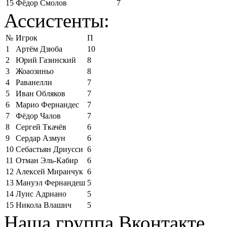
15
Фёдор Смолов
7
Ассистенты:
№
Игрок
П
1
Артём Дзюба
10
2
Юрий Газинский
8
3
Жоаозиньо
8
4
Раванелли
7
5
Иван Обляков
7
6
Марио Фернандес
7
7
Фёдор Чалов
7
8
Сергей Ткачёв
6
9
Сердар Азмун
6
10
Себастьян Дриусси
6
11
Отман Эль-Кабир
6
12
Алексей Миранчук
6
13
Мануэл Фернандеш
5
14
Луис Адриано
5
15
Никола Влашич
5
Наша группа Вконтакте