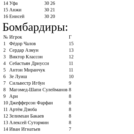
14
Уфа
30
26
15
Анжи
30
21
16
Енисей
30
20
Бомбардиры:
№
Игрок
Г
1
Фёдор Чалов
15
2
Сердар Азмун
13
3
Виктор Классон
12
4
Себастьян Дриусси
11
5
Антон Миранчук
11
6
Зе Луиш
10
7
Сильвестр Игбун
9
8
Магомед-Шапи Сулейманов
8
9
Ари
8
10
Джефферсон Фарфан
8
11
Артём Дзюба
8
12
Зелимхан Бакаев
8
13
Алексей Сутормин
8
14
Иван Игнатьев
7