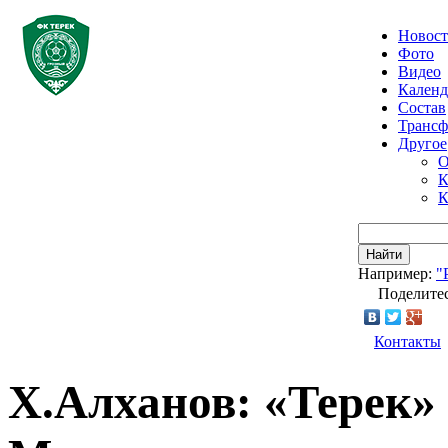
Новос
Фото
Видео
Календ
Состав
Транс
Другое
О
К
К
Найти
Например:
"
Поделитес
Контакты
Х.Алханов: «Терек» 