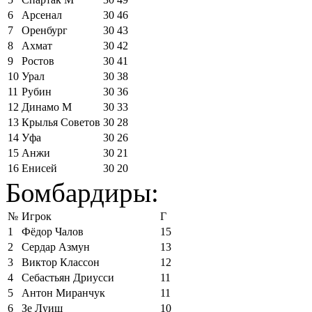
6
Арсенал
30
46
7
Оренбург
30
43
8
Ахмат
30
42
9
Ростов
30
41
10
Урал
30
38
11
Рубин
30
36
12
Динамо М
30
33
13
Крылья Советов
30
28
14
Уфа
30
26
15
Анжи
30
21
16
Енисей
30
20
Бомбардиры:
№
Игрок
Г
1
Фёдор Чалов
15
2
Сердар Азмун
13
3
Виктор Классон
12
4
Себастьян Дриусси
11
5
Антон Миранчук
11
6
Зе Луиш
10