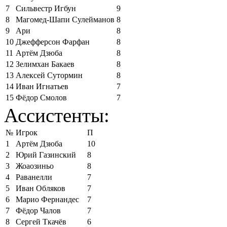
7
Сильвестр Игбун
9
8
Магомед-Шапи Сулейманов
8
9
Ари
8
10
Джефферсон Фарфан
8
11
Артём Дзюба
8
12
Зелимхан Бакаев
8
13
Алексей Сутормин
8
14
Иван Игнатьев
7
15
Фёдор Смолов
7
Ассистенты:
№
Игрок
П
1
Артём Дзюба
10
2
Юрий Газинский
8
3
Жоаозиньо
8
4
Раванелли
7
5
Иван Обляков
7
6
Марио Фернандес
7
7
Фёдор Чалов
7
8
Сергей Ткачёв
6