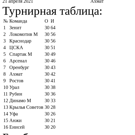
21 апреля 2021
Ахмат
Турнирная таблица:
№
Команда
О
И
1
Зенит
30
64
2
Локомотив М
30
56
3
Краснодар
30
56
4
ЦСКА
30
51
5
Спартак М
30
49
6
Арсенал
30
46
7
Оренбург
30
43
8
Ахмат
30
42
9
Ростов
30
41
10
Урал
30
38
11
Рубин
30
36
12
Динамо М
30
33
13
Крылья Советов
30
28
14
Уфа
30
26
15
Анжи
30
21
16
Енисей
30
20