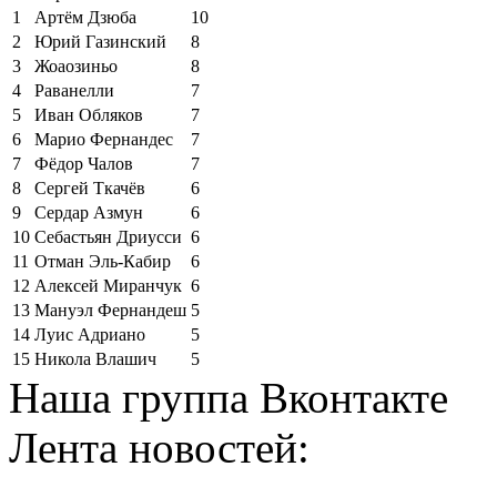
1
Артём Дзюба
10
2
Юрий Газинский
8
3
Жоаозиньо
8
4
Раванелли
7
5
Иван Обляков
7
6
Марио Фернандес
7
7
Фёдор Чалов
7
8
Сергей Ткачёв
6
9
Сердар Азмун
6
10
Себастьян Дриусси
6
11
Отман Эль-Кабир
6
12
Алексей Миранчук
6
13
Мануэл Фернандеш
5
14
Луис Адриано
5
15
Никола Влашич
5
Наша группа Вконтакте
Лента новостей: