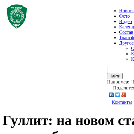
Новос
Фото
Видео
Календ
Состав
Транс
Другое
О
К
К
Найти
Например:
"
Поделитес
Контакты
Гуллит: на новом с