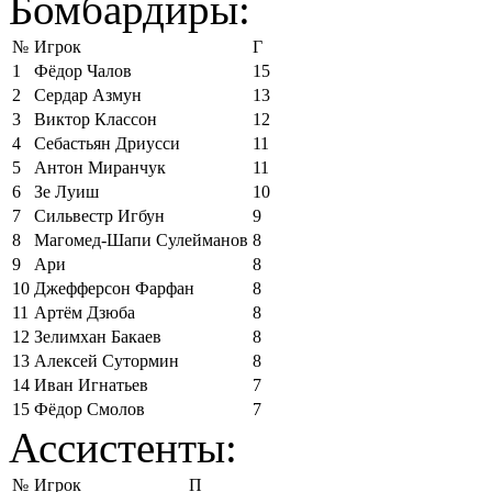
Бомбардиры:
№
Игрок
Г
1
Фёдор Чалов
15
2
Сердар Азмун
13
3
Виктор Классон
12
4
Себастьян Дриусси
11
5
Антон Миранчук
11
6
Зе Луиш
10
7
Сильвестр Игбун
9
8
Магомед-Шапи Сулейманов
8
9
Ари
8
10
Джефферсон Фарфан
8
11
Артём Дзюба
8
12
Зелимхан Бакаев
8
13
Алексей Сутормин
8
14
Иван Игнатьев
7
15
Фёдор Смолов
7
Ассистенты:
№
Игрок
П