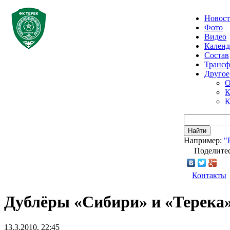
Новос
Фото
Видео
Календ
Состав
Транс
Другое
О
К
К
Найти
Например:
"
Поделитес
Контакты
Дублёры «Сибири» и «Терека
13.3.2010, 22:45