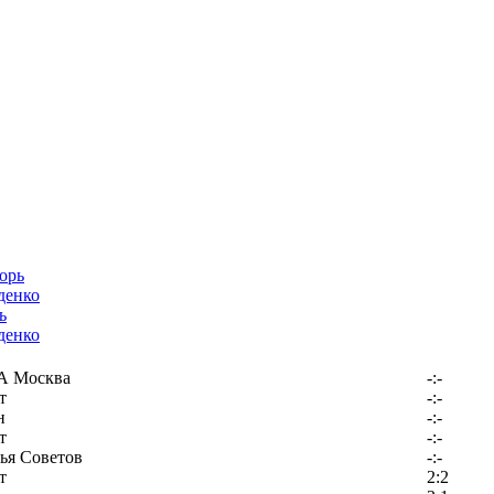
ь
денко
 Москва
-:-
т
-:-
н
-:-
т
-:-
ья Советов
-:-
т
2:2