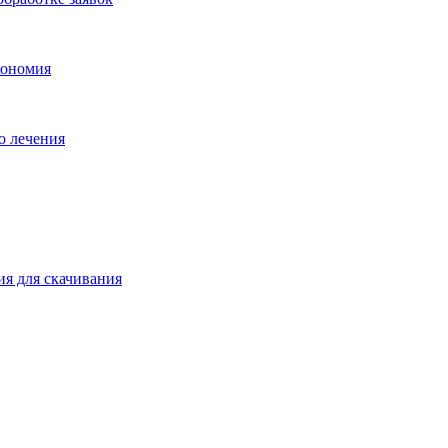
кономия
о лечения
ия для скачивания