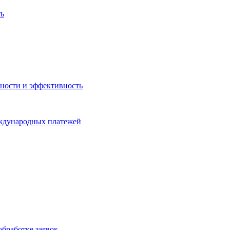
ть
ности и эффективность
еждународных платежей
бработке заявок