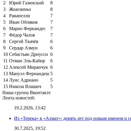
2
Юрий Газинский
8
3
Жоаозиньо
8
4
Раванелли
7
5
Иван Обляков
7
6
Марио Фернандес
7
7
Фёдор Чалов
7
8
Сергей Ткачёв
6
9
Сердар Азмун
6
10
Себастьян Дриусси
6
11
Отман Эль-Кабир
6
12
Алексей Миранчук
6
13
Мануэл Фернандеш
5
14
Луис Адриано
5
15
Никола Влашич
5
Наша группа Вконтакте
Лента новостей:
19.2.2026, 13:42
Из «Терека» в «Ахмат»: девять лет под новым именем и с
30.7.2025, 19:52