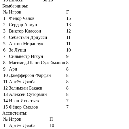
Бомбардиры:
№
Игрок
Г
1
Фёдор Чалов
15
2
Сердар Азмун
13
3
Виктор Классон
12
4
Себастьян Дриусси
11
5
Антон Миранчук
11
6
Зе Луиш
10
7
Сильвестр Игбун
9
8
Магомед-Шапи Сулейманов
8
9
Ари
8
10
Джефферсон Фарфан
8
11
Артём Дзюба
8
12
Зелимхан Бакаев
8
13
Алексей Сутормин
8
14
Иван Игнатьев
7
15
Фёдор Смолов
7
Ассистенты:
№
Игрок
П
1
Артём Дзюба
10