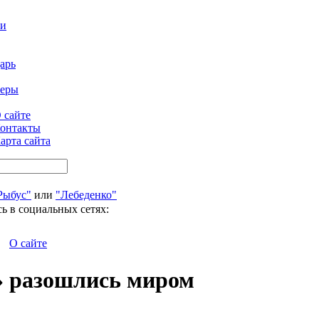
ти
арь
феры
 сайте
онтакты
арта сайта
Рыбус"
или
"Лебеденко"
ь в социальных сетях:
О сайте
» разошлись миром