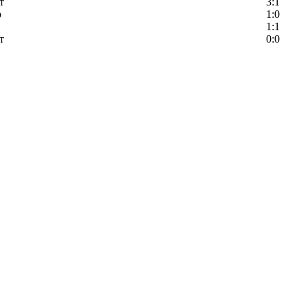
т
3:1
р
1:0
1:1
т
0:0