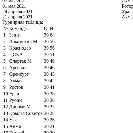
07 мая 2021
Ахма
01 мая 2021
Рото
24 апреля 2021
Урал
21 апреля 2021
Ахма
Турнирная таблица:
№
Команда
О
И
1
Зенит
30
64
2
Локомотив М
30
56
3
Краснодар
30
56
4
ЦСКА
30
51
5
Спартак М
30
49
6
Арсенал
30
46
7
Оренбург
30
43
8
Ахмат
30
42
9
Ростов
30
41
10
Урал
30
38
11
Рубин
30
36
12
Динамо М
30
33
13
Крылья Советов
30
28
14
Уфа
30
26
15
Анжи
30
21
16
Енисей
30
20