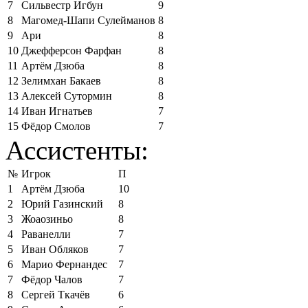
7
Сильвестр Игбун
9
8
Магомед-Шапи Сулейманов
8
9
Ари
8
10
Джефферсон Фарфан
8
11
Артём Дзюба
8
12
Зелимхан Бакаев
8
13
Алексей Сутормин
8
14
Иван Игнатьев
7
15
Фёдор Смолов
7
Ассистенты:
№
Игрок
П
1
Артём Дзюба
10
2
Юрий Газинский
8
3
Жоаозиньо
8
4
Раванелли
7
5
Иван Обляков
7
6
Марио Фернандес
7
7
Фёдор Чалов
7
8
Сергей Ткачёв
6