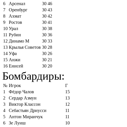
6
Арсенал
30
46
7
Оренбург
30
43
8
Ахмат
30
42
9
Ростов
30
41
10
Урал
30
38
11
Рубин
30
36
12
Динамо М
30
33
13
Крылья Советов
30
28
14
Уфа
30
26
15
Анжи
30
21
16
Енисей
30
20
Бомбардиры:
№
Игрок
Г
1
Фёдор Чалов
15
2
Сердар Азмун
13
3
Виктор Классон
12
4
Себастьян Дриусси
11
5
Антон Миранчук
11
6
Зе Луиш
10