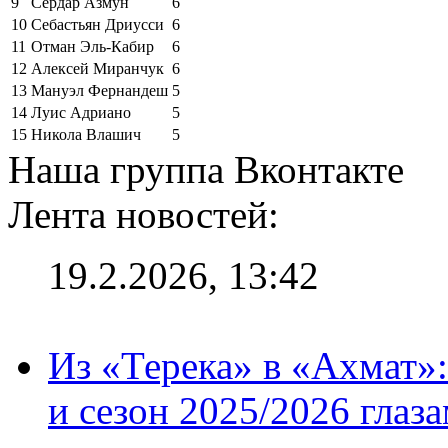
9
Сердар Азмун
6
10
Себастьян Дриусси
6
11
Отман Эль-Кабир
6
12
Алексей Миранчук
6
13
Мануэл Фернандеш
5
14
Луис Адриано
5
15
Никола Влашич
5
Наша группа Вконтакте
Лента новостей:
19.2.2026, 13:42
Из «Терека» в «Ахмат»:
и сезон 2025/2026 глаз