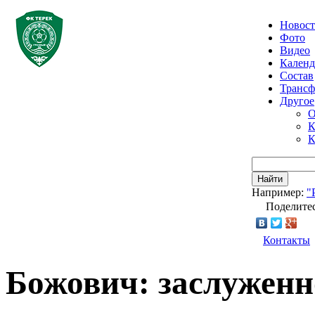
Новос
Фото
Видео
Календ
Состав
Транс
Другое
О
К
К
Найти
Например:
"
Поделитес
Контакты
Божович: заслуженн