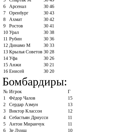
6
Арсенал
30
46
7
Оренбург
30
43
8
Ахмат
30
42
9
Ростов
30
41
10
Урал
30
38
11
Рубин
30
36
12
Динамо М
30
33
13
Крылья Советов
30
28
14
Уфа
30
26
15
Анжи
30
21
16
Енисей
30
20
Бомбардиры:
№
Игрок
Г
1
Фёдор Чалов
15
2
Сердар Азмун
13
3
Виктор Классон
12
4
Себастьян Дриусси
11
5
Антон Миранчук
11
6
Зе Луиш
10