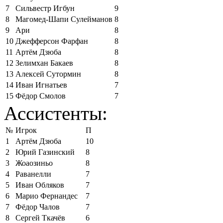
7
Сильвестр Игбун
9
8
Магомед-Шапи Сулейманов
8
9
Ари
8
10
Джефферсон Фарфан
8
11
Артём Дзюба
8
12
Зелимхан Бакаев
8
13
Алексей Сутормин
8
14
Иван Игнатьев
7
15
Фёдор Смолов
7
Ассистенты:
№
Игрок
П
1
Артём Дзюба
10
2
Юрий Газинский
8
3
Жоаозиньо
8
4
Раванелли
7
5
Иван Обляков
7
6
Марио Фернандес
7
7
Фёдор Чалов
7
8
Сергей Ткачёв
6