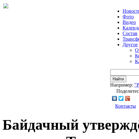
Новост
Фото
Видео
Календ
Состав
Трансф
Другое
О
К
К
Найти
Например:
"
Поделитес
Контакты
Байдачный утверждё