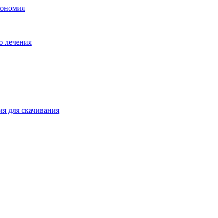
кономия
о лечения
ия для скачивания