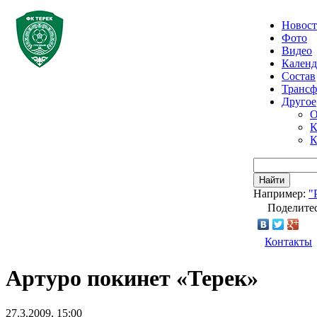
Новос
Фото
Видео
Календ
Состав
Транс
Другое
О
К
К
Найти
Например:
"
Поделитес
Контакты
Артуро покинет «Терек»
27.3.2009, 15:00