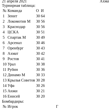
21 апреля 2021
Ахма
Турнирная таблица:
№
Команда
О
И
1
Зенит
30
64
2
Локомотив М
30
56
3
Краснодар
30
56
4
ЦСКА
30
51
5
Спартак М
30
49
6
Арсенал
30
46
7
Оренбург
30
43
8
Ахмат
30
42
9
Ростов
30
41
10
Урал
30
38
11
Рубин
30
36
12
Динамо М
30
33
13
Крылья Советов
30
28
14
Уфа
30
26
15
Анжи
30
21
16
Енисей
30
20
Бомбардиры:
№
Игрок
Г