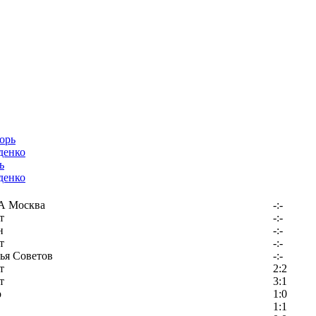
ь
денко
 Москва
-:-
т
-:-
н
-:-
т
-:-
ья Советов
-:-
т
2:2
т
3:1
р
1:0
1:1