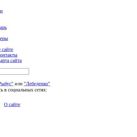
ти
арь
феры
 сайте
онтакты
арта сайта
Рыбус"
или
"Лебеденко"
ь в социальных сетях:
О сайте