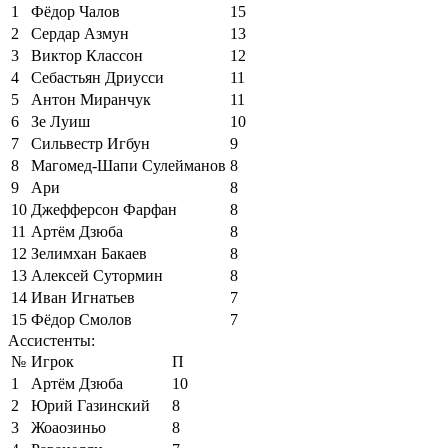
1
Фёдор Чалов
15
2
Сердар Азмун
13
3
Виктор Классон
12
4
Себастьян Дриусси
11
5
Антон Миранчук
11
6
Зе Луиш
10
7
Сильвестр Игбун
9
8
Магомед-Шапи Сулейманов
8
9
Ари
8
10
Джефферсон Фарфан
8
11
Артём Дзюба
8
12
Зелимхан Бакаев
8
13
Алексей Сутормин
8
14
Иван Игнатьев
7
15
Фёдор Смолов
7
Ассистенты:
№
Игрок
П
1
Артём Дзюба
10
2
Юрий Газинский
8
3
Жоаозиньо
8