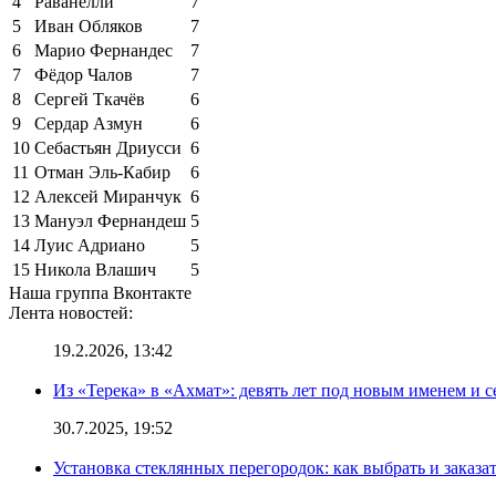
4
Раванелли
7
5
Иван Обляков
7
6
Марио Фернандес
7
7
Фёдор Чалов
7
8
Сергей Ткачёв
6
9
Сердар Азмун
6
10
Себастьян Дриусси
6
11
Отман Эль-Кабир
6
12
Алексей Миранчук
6
13
Мануэл Фернандеш
5
14
Луис Адриано
5
15
Никола Влашич
5
Наша группа Вконтакте
Лента новостей:
19.2.2026, 13:42
Из «Терека» в «Ахмат»: девять лет под новым именем и с
30.7.2025, 19:52
Установка стеклянных перегородок: как выбрать и заказа