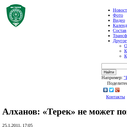
Новос
Фото
Видео
Календ
Состав
Транс
Другое
О
К
К
Найти
Например:
"
Поделитес
Контакты
Алханов: «Терек» не может по
25.1.2011, 17:05