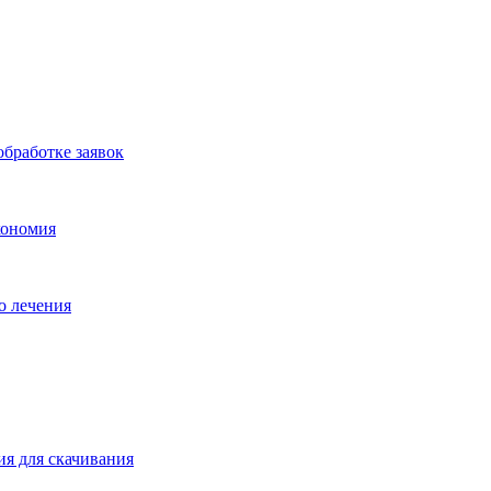
бработке заявок
кономия
о лечения
ия для скачивания