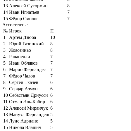
13
Алексей Сутормин
8
14
Иван Игнатьев
7
15
Фёдор Смолов
7
Ассистенты:
№
Игрок
П
1
Артём Дзюба
10
2
Юрий Газинский
8
3
Жоаозиньо
8
4
Раванелли
7
5
Иван Обляков
7
6
Марио Фернандес
7
7
Фёдор Чалов
7
8
Сергей Ткачёв
6
9
Сердар Азмун
6
10
Себастьян Дриусси
6
11
Отман Эль-Кабир
6
12
Алексей Миранчук
6
13
Мануэл Фернандеш
5
14
Луис Адриано
5
15
Никола Влашич
5