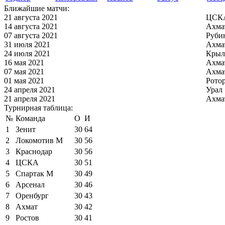
Ближайшие матчи:
21 августа 2021
ЦСКА
14 августа 2021
Ахма
07 августа 2021
Руби
31 июля 2021
Ахма
24 июля 2021
Крыл
16 мая 2021
Ахма
07 мая 2021
Ахма
01 мая 2021
Рото
24 апреля 2021
Урал
21 апреля 2021
Ахма
Турнирная таблица:
№
Команда
О
И
1
Зенит
30
64
2
Локомотив М
30
56
3
Краснодар
30
56
4
ЦСКА
30
51
5
Спартак М
30
49
6
Арсенал
30
46
7
Оренбург
30
43
8
Ахмат
30
42
9
Ростов
30
41