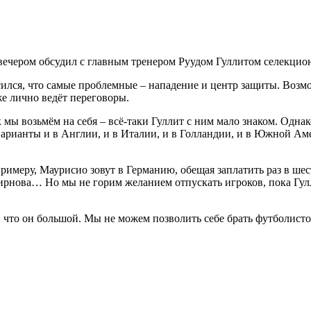
вечером обсудил с главным тренером Руудом Гуллитом селекцио
ился, что самые проблемные – нападение и центр защиты. Возмо
е лично ведёт переговоры.
мы возьмём на себя – всё-таки Гуллит с ним мало знаком. Однако
 варианты и в Англии, и в Италии, и в Голландии, и в Южной Ам
примеру, Маурисио зовут в Германию, обещая заплатить раз в шес
ирнова… Но мы не горим желанием отпускать игроков, пока Гулл
, что он большой. Мы не можем позволить себе брать футболистов