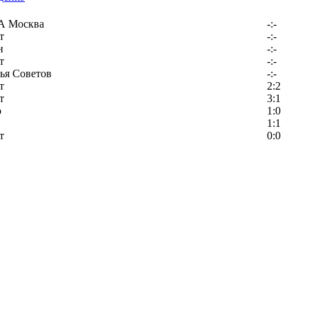
 Москва
-:-
т
-:-
н
-:-
т
-:-
ья Советов
-:-
т
2:2
т
3:1
р
1:0
1:1
т
0:0