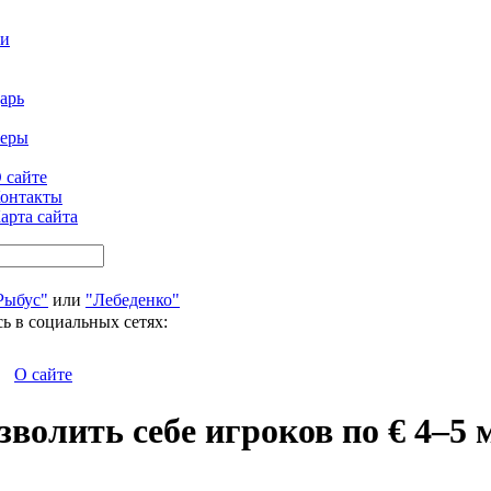
ти
арь
феры
 сайте
онтакты
арта сайта
Рыбус"
или
"Лебеденко"
ь в социальных сетях:
О сайте
зволить себе игроков по € 4–5 