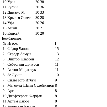
10
Урал
30
38
11
Рубин
30
36
12
Динамо М
30
33
13
Крылья Советов
30
28
14
Уфа
30
26
15
Анжи
30
21
16
Енисей
30
20
Бомбардиры:
№
Игрок
Г
1
Фёдор Чалов
15
2
Сердар Азмун
13
3
Виктор Классон
12
4
Себастьян Дриусси
11
5
Антон Миранчук
11
6
Зе Луиш
10
7
Сильвестр Игбун
9
8
Магомед-Шапи Сулейманов
8
9
Ари
8
10
Джефферсон Фарфан
8
11
Артём Дзюба
8
12
Зелимхан Бакаев
8