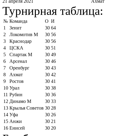
21 апреля 2021
Ахмат
Турнирная таблица:
№
Команда
О
И
1
Зенит
30
64
2
Локомотив М
30
56
3
Краснодар
30
56
4
ЦСКА
30
51
5
Спартак М
30
49
6
Арсенал
30
46
7
Оренбург
30
43
8
Ахмат
30
42
9
Ростов
30
41
10
Урал
30
38
11
Рубин
30
36
12
Динамо М
30
33
13
Крылья Советов
30
28
14
Уфа
30
26
15
Анжи
30
21
16
Енисей
30
20