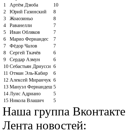
1
Артём Дзюба
10
2
Юрий Газинский
8
3
Жоаозиньо
8
4
Раванелли
7
5
Иван Обляков
7
6
Марио Фернандес
7
7
Фёдор Чалов
7
8
Сергей Ткачёв
6
9
Сердар Азмун
6
10
Себастьян Дриусси
6
11
Отман Эль-Кабир
6
12
Алексей Миранчук
6
13
Мануэл Фернандеш
5
14
Луис Адриано
5
15
Никола Влашич
5
Наша группа Вконтакте
Лента новостей: