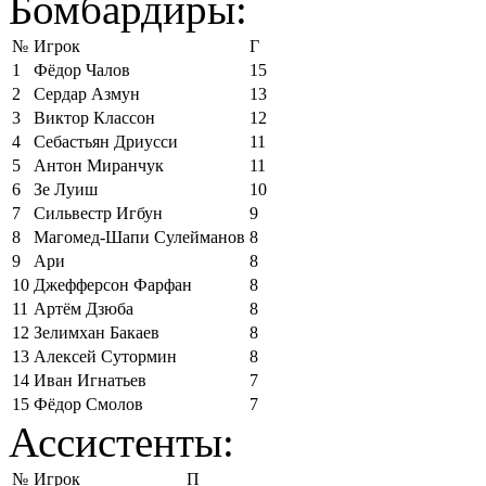
Бомбардиры:
№
Игрок
Г
1
Фёдор Чалов
15
2
Сердар Азмун
13
3
Виктор Классон
12
4
Себастьян Дриусси
11
5
Антон Миранчук
11
6
Зе Луиш
10
7
Сильвестр Игбун
9
8
Магомед-Шапи Сулейманов
8
9
Ари
8
10
Джефферсон Фарфан
8
11
Артём Дзюба
8
12
Зелимхан Бакаев
8
13
Алексей Сутормин
8
14
Иван Игнатьев
7
15
Фёдор Смолов
7
Ассистенты:
№
Игрок
П