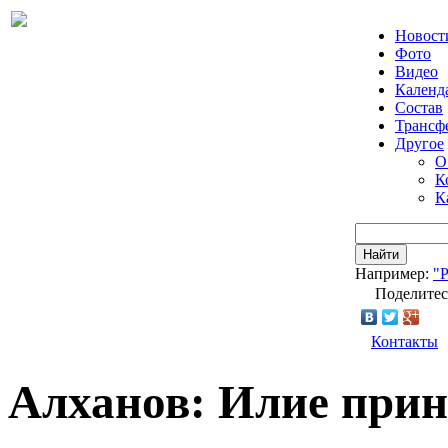
Новост
Фото
Видео
Календ
Состав
Трансф
Другое
О
К
К
Найти
Например:
"
Поделитес
Контакты
Алханов: Илие прин