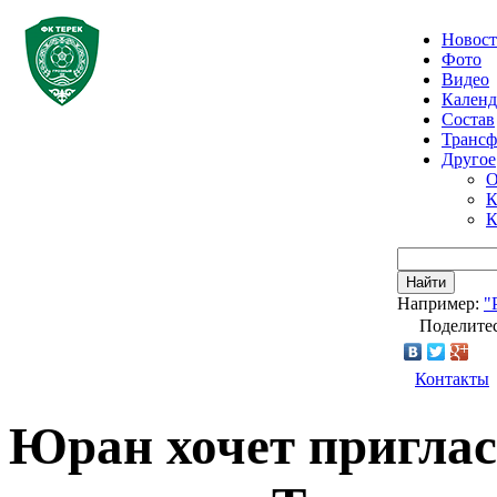
Новос
Фото
Видео
Календ
Состав
Транс
Другое
О
К
К
Найти
Например:
"
Поделитес
Контакты
Юран хочет приглас