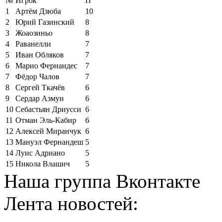
№
Игрок
П
1
Артём Дзюба
10
2
Юрий Газинский
8
3
Жоаозиньо
8
4
Раванелли
7
5
Иван Обляков
7
6
Марио Фернандес
7
7
Фёдор Чалов
7
8
Сергей Ткачёв
6
9
Сердар Азмун
6
10
Себастьян Дриусси
6
11
Отман Эль-Кабир
6
12
Алексей Миранчук
6
13
Мануэл Фернандеш
5
14
Луис Адриано
5
15
Никола Влашич
5
Наша группа Вконтакте
Лента новостей: