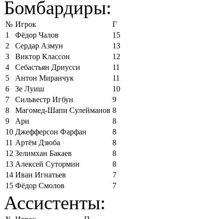
Бомбардиры:
№
Игрок
Г
1
Фёдор Чалов
15
2
Сердар Азмун
13
3
Виктор Классон
12
4
Себастьян Дриусси
11
5
Антон Миранчук
11
6
Зе Луиш
10
7
Сильвестр Игбун
9
8
Магомед-Шапи Сулейманов
8
9
Ари
8
10
Джефферсон Фарфан
8
11
Артём Дзюба
8
12
Зелимхан Бакаев
8
13
Алексей Сутормин
8
14
Иван Игнатьев
7
15
Фёдор Смолов
7
Ассистенты: