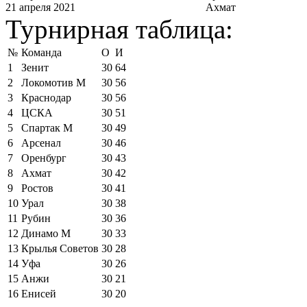
21 апреля 2021
Ахмат
Турнирная таблица:
№
Команда
О
И
1
Зенит
30
64
2
Локомотив М
30
56
3
Краснодар
30
56
4
ЦСКА
30
51
5
Спартак М
30
49
6
Арсенал
30
46
7
Оренбург
30
43
8
Ахмат
30
42
9
Ростов
30
41
10
Урал
30
38
11
Рубин
30
36
12
Динамо М
30
33
13
Крылья Советов
30
28
14
Уфа
30
26
15
Анжи
30
21
16
Енисей
30
20