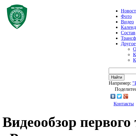
Новос
Фото
Видео
Календ
Состав
Транс
Другое
О
К
К
Найти
Например:
"
Поделитес
Контакты
Видеообзор первого