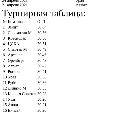
24 апреля 2021
Урал
21 апреля 2021
Ахмат
Турнирная таблица:
№
Команда
О
И
1
Зенит
30
64
2
Локомотив М
30
56
3
Краснодар
30
56
4
ЦСКА
30
51
5
Спартак М
30
49
6
Арсенал
30
46
7
Оренбург
30
43
8
Ахмат
30
42
9
Ростов
30
41
10
Урал
30
38
11
Рубин
30
36
12
Динамо М
30
33
13
Крылья Советов
30
28
14
Уфа
30
26
15
Анжи
30
21
16
Енисей
30
20