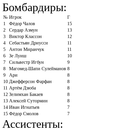
Бомбардиры:
№
Игрок
Г
1
Фёдор Чалов
15
2
Сердар Азмун
13
3
Виктор Классон
12
4
Себастьян Дриусси
11
5
Антон Миранчук
11
6
Зе Луиш
10
7
Сильвестр Игбун
9
8
Магомед-Шапи Сулейманов
8
9
Ари
8
10
Джефферсон Фарфан
8
11
Артём Дзюба
8
12
Зелимхан Бакаев
8
13
Алексей Сутормин
8
14
Иван Игнатьев
7
15
Фёдор Смолов
7
Ассистенты: