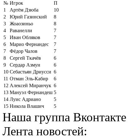
№
Игрок
П
1
Артём Дзюба
10
2
Юрий Газинский
8
3
Жоаозиньо
8
4
Раванелли
7
5
Иван Обляков
7
6
Марио Фернандес
7
7
Фёдор Чалов
7
8
Сергей Ткачёв
6
9
Сердар Азмун
6
10
Себастьян Дриусси
6
11
Отман Эль-Кабир
6
12
Алексей Миранчук
6
13
Мануэл Фернандеш
5
14
Луис Адриано
5
15
Никола Влашич
5
Наша группа Вконтакте
Лента новостей: