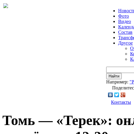
Новост
Фото
Видео
Календ
Состав
Трансф
Другое
О
К
К
Найти
Например:
"
Поделитес
Контакты
Томь — «Терек»: он