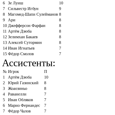
6
Зе Луиш
10
7
Сильвестр Игбун
9
8
Магомед-Шапи Сулейманов
8
9
Ари
8
10
Джефферсон Фарфан
8
11
Артём Дзюба
8
12
Зелимхан Бакаев
8
13
Алексей Сутормин
8
14
Иван Игнатьев
7
15
Фёдор Смолов
7
Ассистенты:
№
Игрок
П
1
Артём Дзюба
10
2
Юрий Газинский
8
3
Жоаозиньо
8
4
Раванелли
7
5
Иван Обляков
7
6
Марио Фернандес
7
7
Фёдор Чалов
7