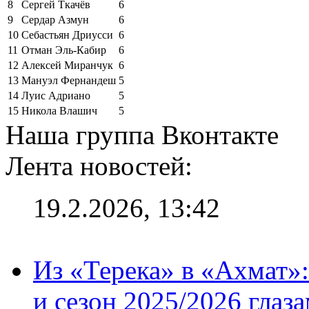
8
Сергей Ткачёв
6
9
Сердар Азмун
6
10
Себастьян Дриусси
6
11
Отман Эль-Кабир
6
12
Алексей Миранчук
6
13
Мануэл Фернандеш
5
14
Луис Адриано
5
15
Никола Влашич
5
Наша группа Вконтакте
Лента новостей:
19.2.2026, 13:42
Из «Терека» в «Ахмат»:
и сезон 2025/2026 глаз