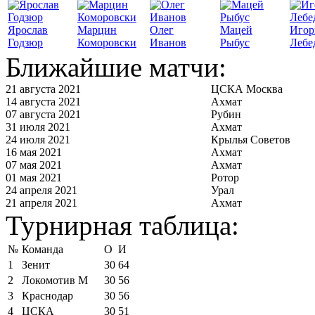
Ярослав
Марцин
Олег
Мацей
Игор
Годзюр
Коморовски
Иванов
Рыбус
Лебе
Ближайшие матчи:
21 августа 2021
ЦСКА Москва
14 августа 2021
Ахмат
07 августа 2021
Рубин
31 июля 2021
Ахмат
24 июля 2021
Крылья Советов
16 мая 2021
Ахмат
07 мая 2021
Ахмат
01 мая 2021
Ротор
24 апреля 2021
Урал
21 апреля 2021
Ахмат
Турнирная таблица:
№
Команда
О
И
1
Зенит
30
64
2
Локомотив М
30
56
3
Краснодар
30
56
4
ЦСКА
30
51