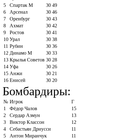
5
Спартак М
30
49
6
Арсенал
30
46
7
Оренбург
30
43
8
Ахмат
30
42
9
Ростов
30
41
10
Урал
30
38
11
Рубин
30
36
12
Динамо М
30
33
13
Крылья Советов
30
28
14
Уфа
30
26
15
Анжи
30
21
16
Енисей
30
20
Бомбардиры:
№
Игрок
Г
1
Фёдор Чалов
15
2
Сердар Азмун
13
3
Виктор Классон
12
4
Себастьян Дриусси
11
5
Антон Миранчук
11