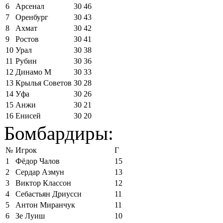
6
Арсенал
30
46
7
Оренбург
30
43
8
Ахмат
30
42
9
Ростов
30
41
10
Урал
30
38
11
Рубин
30
36
12
Динамо М
30
33
13
Крылья Советов
30
28
14
Уфа
30
26
15
Анжи
30
21
16
Енисей
30
20
Бомбардиры:
№
Игрок
Г
1
Фёдор Чалов
15
2
Сердар Азмун
13
3
Виктор Классон
12
4
Себастьян Дриусси
11
5
Антон Миранчук
11
6
Зе Луиш
10