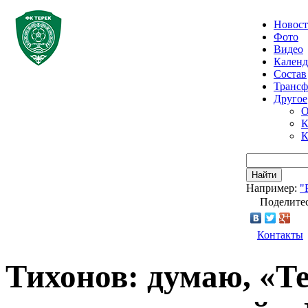
Новос
Фото
Видео
Календ
Состав
Транс
Другое
О
К
К
Найти
Например:
"
Поделитес
Контакты
Тихонов: думаю, «Т