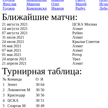
Ярослав
Марцин
Олег
Мацей
Игор
Годзюр
Коморовски
Иванов
Рыбус
Лебе
Ближайшие матчи:
21 августа 2021
ЦСКА Москва
14 августа 2021
Ахмат
07 августа 2021
Рубин
31 июля 2021
Ахмат
24 июля 2021
Крылья Советов
16 мая 2021
Ахмат
07 мая 2021
Ахмат
01 мая 2021
Ротор
24 апреля 2021
Урал
21 апреля 2021
Ахмат
Турнирная таблица:
№
Команда
О
И
1
Зенит
30
64
2
Локомотив М
30
56
3
Краснодар
30
56
4
ЦСКА
30
51
5
Спартак М
30
49