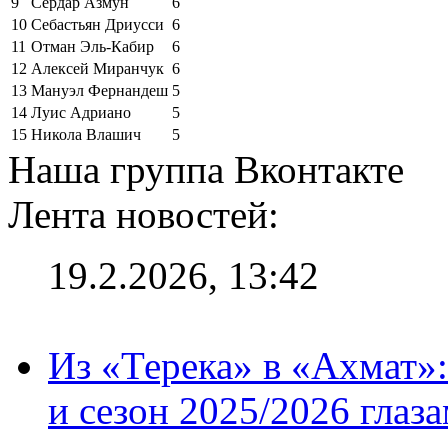
9
Сердар Азмун
6
10
Себастьян Дриусси
6
11
Отман Эль-Кабир
6
12
Алексей Миранчук
6
13
Мануэл Фернандеш
5
14
Луис Адриано
5
15
Никола Влашич
5
Наша группа Вконтакте
Лента новостей:
19.2.2026, 13:42
Из «Терека» в «Ахмат»:
и сезон 2025/2026 глаз