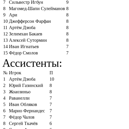
7
Сильвестр Игбун
9
8
Магомед-Шапи Сулейманов
8
9
Ари
8
10
Джефферсон Фарфан
8
11
Артём Дзюба
8
12
Зелимхан Бакаев
8
13
Алексей Сутормин
8
14
Иван Игнатьев
7
15
Фёдор Смолов
7
Ассистенты:
№
Игрок
П
1
Артём Дзюба
10
2
Юрий Газинский
8
3
Жоаозиньо
8
4
Раванелли
7
5
Иван Обляков
7
6
Марио Фернандес
7
7
Фёдор Чалов
7
8
Сергей Ткачёв
6