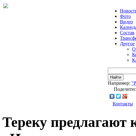
Новост
Фото
Видео
Календ
Состав
Трансф
Другое
О
К
К
Найти
Например:
"
Поделитес
Контакты
Тереку предлагают 