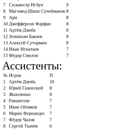
7
Сильвестр Игбун
9
8
Магомед-Шапи Сулейманов
8
9
Ари
8
10
Джефферсон Фарфан
8
11
Артём Дзюба
8
12
Зелимхан Бакаев
8
13
Алексей Сутормин
8
14
Иван Игнатьев
7
15
Фёдор Смолов
7
Ассистенты:
№
Игрок
П
1
Артём Дзюба
10
2
Юрий Газинский
8
3
Жоаозиньо
8
4
Раванелли
7
5
Иван Обляков
7
6
Марио Фернандес
7
7
Фёдор Чалов
7
8
Сергей Ткачёв
6