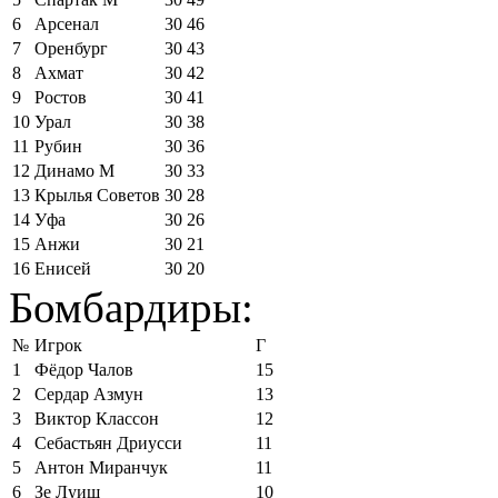
6
Арсенал
30
46
7
Оренбург
30
43
8
Ахмат
30
42
9
Ростов
30
41
10
Урал
30
38
11
Рубин
30
36
12
Динамо М
30
33
13
Крылья Советов
30
28
14
Уфа
30
26
15
Анжи
30
21
16
Енисей
30
20
Бомбардиры:
№
Игрок
Г
1
Фёдор Чалов
15
2
Сердар Азмун
13
3
Виктор Классон
12
4
Себастьян Дриусси
11
5
Антон Миранчук
11
6
Зе Луиш
10