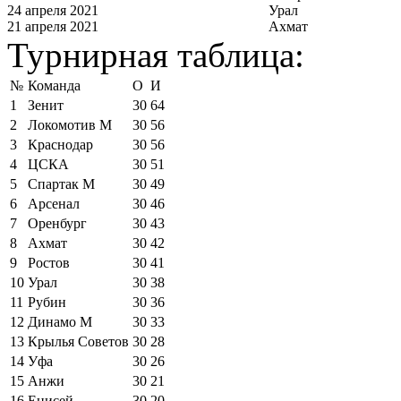
24 апреля 2021
Урал
21 апреля 2021
Ахмат
Турнирная таблица:
№
Команда
О
И
1
Зенит
30
64
2
Локомотив М
30
56
3
Краснодар
30
56
4
ЦСКА
30
51
5
Спартак М
30
49
6
Арсенал
30
46
7
Оренбург
30
43
8
Ахмат
30
42
9
Ростов
30
41
10
Урал
30
38
11
Рубин
30
36
12
Динамо М
30
33
13
Крылья Советов
30
28
14
Уфа
30
26
15
Анжи
30
21
16
Енисей
30
20