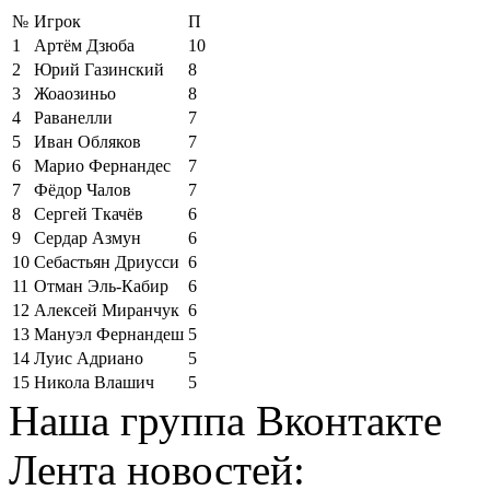
№
Игрок
П
1
Артём Дзюба
10
2
Юрий Газинский
8
3
Жоаозиньо
8
4
Раванелли
7
5
Иван Обляков
7
6
Марио Фернандес
7
7
Фёдор Чалов
7
8
Сергей Ткачёв
6
9
Сердар Азмун
6
10
Себастьян Дриусси
6
11
Отман Эль-Кабир
6
12
Алексей Миранчук
6
13
Мануэл Фернандеш
5
14
Луис Адриано
5
15
Никола Влашич
5
Наша группа Вконтакте
Лента новостей: