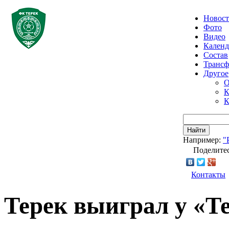
Новос
Фото
Видео
Календ
Состав
Транс
Другое
О
К
К
Найти
Например:
"
Поделитес
Контакты
Терек выиграл у «Т