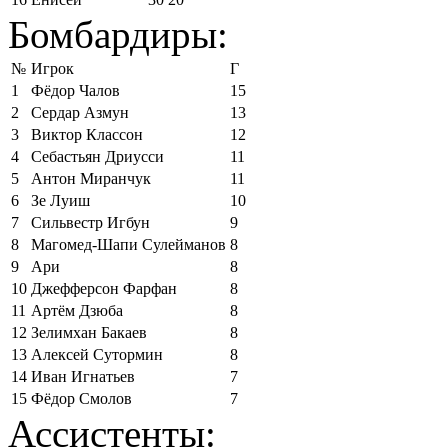
Бомбардиры:
№
Игрок
Г
1
Фёдор Чалов
15
2
Сердар Азмун
13
3
Виктор Классон
12
4
Себастьян Дриусси
11
5
Антон Миранчук
11
6
Зе Луиш
10
7
Сильвестр Игбун
9
8
Магомед-Шапи Сулейманов
8
9
Ари
8
10
Джефферсон Фарфан
8
11
Артём Дзюба
8
12
Зелимхан Бакаев
8
13
Алексей Сутормин
8
14
Иван Игнатьев
7
15
Фёдор Смолов
7
Ассистенты: