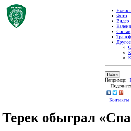
Новос
Фото
Видео
Календ
Состав
Транс
Другое
О
К
К
Найти
Например:
"
Поделитес
Контакты
Терек обыграл «Сп