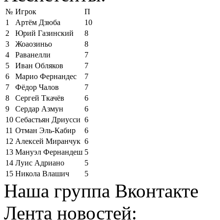
№
Игрок
П
1
Артём Дзюба
10
2
Юрий Газинский
8
3
Жоаозиньо
8
4
Раванелли
7
5
Иван Обляков
7
6
Марио Фернандес
7
7
Фёдор Чалов
7
8
Сергей Ткачёв
6
9
Сердар Азмун
6
10
Себастьян Дриусси
6
11
Отман Эль-Кабир
6
12
Алексей Миранчук
6
13
Мануэл Фернандеш
5
14
Луис Адриано
5
15
Никола Влашич
5
Наша группа Вконтакте
Лента новостей: