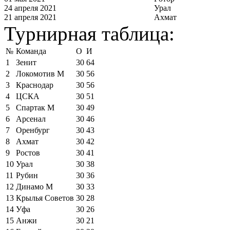
24 апреля 2021
Урал
21 апреля 2021
Ахмат
Турнирная таблица:
№
Команда
О
И
1
Зенит
30
64
2
Локомотив М
30
56
3
Краснодар
30
56
4
ЦСКА
30
51
5
Спартак М
30
49
6
Арсенал
30
46
7
Оренбург
30
43
8
Ахмат
30
42
9
Ростов
30
41
10
Урал
30
38
11
Рубин
30
36
12
Динамо М
30
33
13
Крылья Советов
30
28
14
Уфа
30
26
15
Анжи
30
21