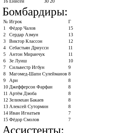
16
Енисей
30
20
Бомбардиры:
№
Игрок
Г
1
Фёдор Чалов
15
2
Сердар Азмун
13
3
Виктор Классон
12
4
Себастьян Дриусси
11
5
Антон Миранчук
11
6
Зе Луиш
10
7
Сильвестр Игбун
9
8
Магомед-Шапи Сулейманов
8
9
Ари
8
10
Джефферсон Фарфан
8
11
Артём Дзюба
8
12
Зелимхан Бакаев
8
13
Алексей Сутормин
8
14
Иван Игнатьев
7
15
Фёдор Смолов
7
Ассистенты: