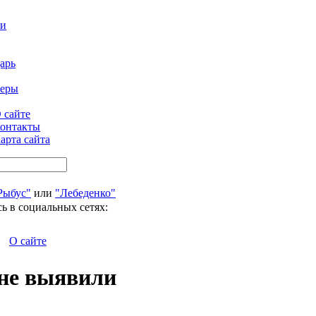
ти
арь
феры
 сайте
онтакты
арта сайта
Рыбус"
или
"Лебеденко"
ь в социальных сетях:
О сайте
 не выявили