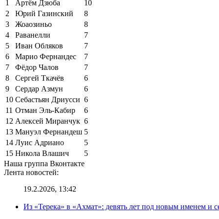
1
Артём Дзюба
10
2
Юрий Газинский
8
3
Жоаозиньо
8
4
Раванелли
7
5
Иван Обляков
7
6
Марио Фернандес
7
7
Фёдор Чалов
7
8
Сергей Ткачёв
6
9
Сердар Азмун
6
10
Себастьян Дриусси
6
11
Отман Эль-Кабир
6
12
Алексей Миранчук
6
13
Мануэл Фернандеш
5
14
Луис Адриано
5
15
Никола Влашич
5
Наша группа Вконтакте
Лента новостей:
19.2.2026, 13:42
Из «Терека» в «Ахмат»: девять лет под новым именем и с