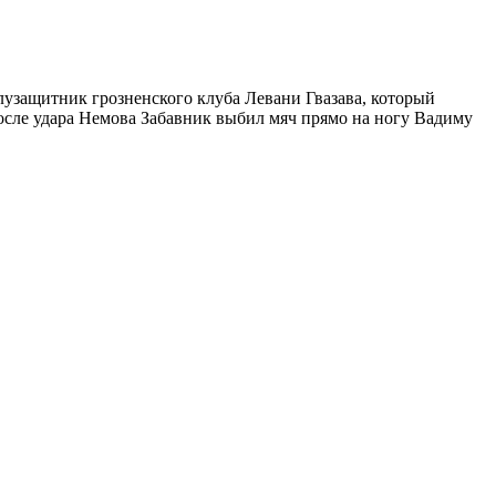
лузащитник грозненского клуба Левани Гвазава, который
После удара Немова Забавник выбил мяч прямо на ногу Вадиму