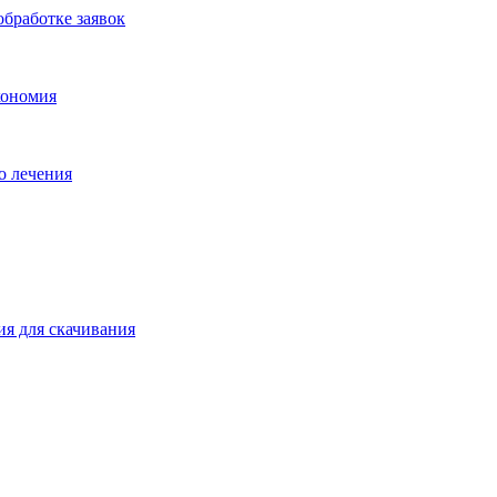
бработке заявок
кономия
о лечения
ия для скачивания