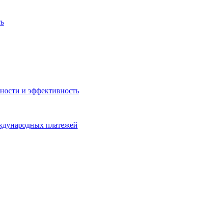
ть
ности и эффективность
еждународных платежей