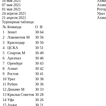
16 мая 2021
Ахма
07 мая 2021
Ахма
01 мая 2021
Рото
24 апреля 2021
Урал
21 апреля 2021
Ахма
Турнирная таблица:
№
Команда
О
И
1
Зенит
30
64
2
Локомотив М
30
56
3
Краснодар
30
56
4
ЦСКА
30
51
5
Спартак М
30
49
6
Арсенал
30
46
7
Оренбург
30
43
8
Ахмат
30
42
9
Ростов
30
41
10
Урал
30
38
11
Рубин
30
36
12
Динамо М
30
33
13
Крылья Советов
30
28
14
Уфа
30
26
15
Анжи
30
21