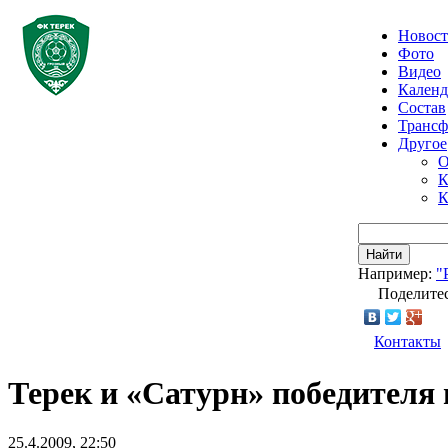
Новос
Фото
Видео
Календ
Состав
Транс
Другое
О
К
К
Найти
Например:
"
Поделитес
Контакты
Терек и «Сатурн» победителя
25.4.2009, 22:50