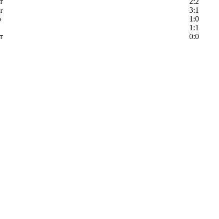
т
2:2
т
3:1
р
1:0
1:1
т
0:0