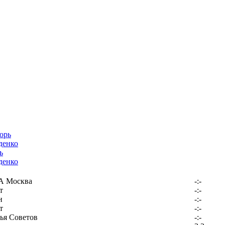
ь
денко
 Москва
-:-
т
-:-
н
-:-
т
-:-
ья Советов
-:-