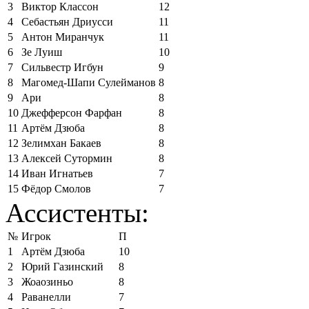
3
Виктор Классон
12
4
Себастьян Дриусси
11
5
Антон Миранчук
11
6
Зе Луиш
10
7
Сильвестр Игбун
9
8
Магомед-Шапи Сулейманов
8
9
Ари
8
10
Джефферсон Фарфан
8
11
Артём Дзюба
8
12
Зелимхан Бакаев
8
13
Алексей Сутормин
8
14
Иван Игнатьев
7
15
Фёдор Смолов
7
Ассистенты:
№
Игрок
П
1
Артём Дзюба
10
2
Юрий Газинский
8
3
Жоаозиньо
8
4
Раванелли
7