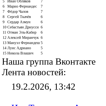
5
Иван Обляков
7
6
Марио Фернандес
7
7
Фёдор Чалов
7
8
Сергей Ткачёв
6
9
Сердар Азмун
6
10
Себастьян Дриусси
6
11
Отман Эль-Кабир
6
12
Алексей Миранчук
6
13
Мануэл Фернандеш
5
14
Луис Адриано
5
15
Никола Влашич
5
Наша группа Вконтакте
Лента новостей:
19.2.2026, 13:42