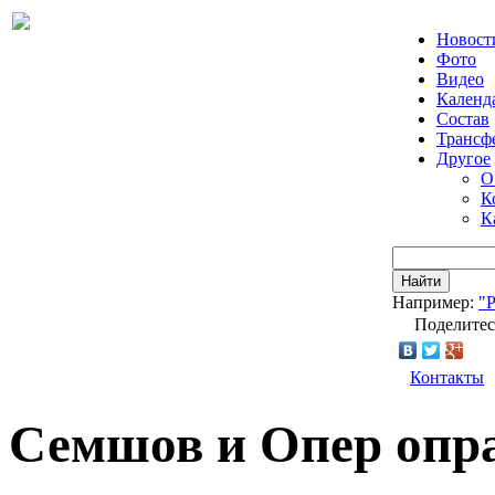
Новост
Фото
Видео
Календ
Состав
Трансф
Другое
О
К
К
Найти
Например:
"
Поделитес
Контакты
Семшов и Опер опра