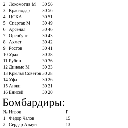
2
Локомотив М
30
56
3
Краснодар
30
56
4
ЦСКА
30
51
5
Спартак М
30
49
6
Арсенал
30
46
7
Оренбург
30
43
8
Ахмат
30
42
9
Ростов
30
41
10
Урал
30
38
11
Рубин
30
36
12
Динамо М
30
33
13
Крылья Советов
30
28
14
Уфа
30
26
15
Анжи
30
21
16
Енисей
30
20
Бомбардиры:
№
Игрок
Г
1
Фёдор Чалов
15
2
Сердар Азмун
13