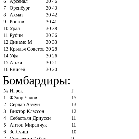
6
Арсенал
30
46
7
Оренбург
30
43
8
Ахмат
30
42
9
Ростов
30
41
10
Урал
30
38
11
Рубин
30
36
12
Динамо М
30
33
13
Крылья Советов
30
28
14
Уфа
30
26
15
Анжи
30
21
16
Енисей
30
20
Бомбардиры:
№
Игрок
Г
1
Фёдор Чалов
15
2
Сердар Азмун
13
3
Виктор Классон
12
4
Себастьян Дриусси
11
5
Антон Миранчук
11
6
Зе Луиш
10
7
Сильвестр Игбун
9