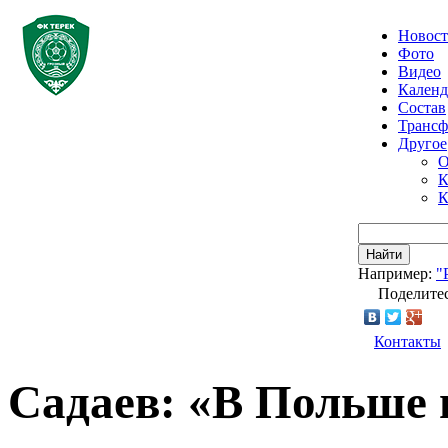
Новос
Фото
Видео
Календ
Состав
Транс
Другое
О
К
К
Найти
Например:
"
Поделитес
Контакты
Садаев: «В Польше 