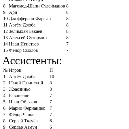
8
Магомед-Шапи Сулейманов
8
9
Ари
8
10
Джефферсон Фарфан
8
11
Артём Дзюба
8
12
Зелимхан Бакаев
8
13
Алексей Сутормин
8
14
Иван Игнатьев
7
15
Фёдор Смолов
7
Ассистенты:
№
Игрок
П
1
Артём Дзюба
10
2
Юрий Газинский
8
3
Жоаозиньо
8
4
Раванелли
7
5
Иван Обляков
7
6
Марио Фернандес
7
7
Фёдор Чалов
7
8
Сергей Ткачёв
6
9
Сердар Азмун
6