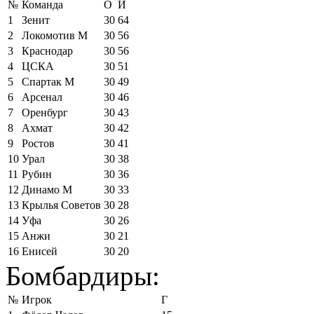
№
Команда
О
И
1
Зенит
30
64
2
Локомотив М
30
56
3
Краснодар
30
56
4
ЦСКА
30
51
5
Спартак М
30
49
6
Арсенал
30
46
7
Оренбург
30
43
8
Ахмат
30
42
9
Ростов
30
41
10
Урал
30
38
11
Рубин
30
36
12
Динамо М
30
33
13
Крылья Советов
30
28
14
Уфа
30
26
15
Анжи
30
21
16
Енисей
30
20
Бомбардиры:
№
Игрок
Г