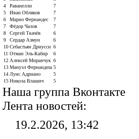
4
Раванелли
7
5
Иван Обляков
7
6
Марио Фернандес
7
7
Фёдор Чалов
7
8
Сергей Ткачёв
6
9
Сердар Азмун
6
10
Себастьян Дриусси
6
11
Отман Эль-Кабир
6
12
Алексей Миранчук
6
13
Мануэл Фернандеш
5
14
Луис Адриано
5
15
Никола Влашич
5
Наша группа Вконтакте
Лента новостей:
19.2.2026, 13:42