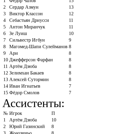
1
Фёдор Чалов
15
2
Сердар Азмун
13
3
Виктор Классон
12
4
Себастьян Дриусси
11
5
Антон Миранчук
11
6
Зе Луиш
10
7
Сильвестр Игбун
9
8
Магомед-Шапи Сулейманов
8
9
Ари
8
10
Джефферсон Фарфан
8
11
Артём Дзюба
8
12
Зелимхан Бакаев
8
13
Алексей Сутормин
8
14
Иван Игнатьев
7
15
Фёдор Смолов
7
Ассистенты:
№
Игрок
П
1
Артём Дзюба
10
2
Юрий Газинский
8
3
Жоаозиньо
8