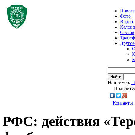
Новос
Фото
Видео
Календ
Состав
Транс
Другое
О
К
К
Найти
Например:
"
Поделитес
Контакты
РФС: действия «Тер