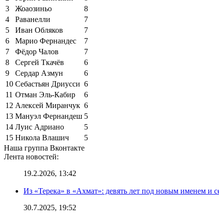
3
Жоаозиньо
8
4
Раванелли
7
5
Иван Обляков
7
6
Марио Фернандес
7
7
Фёдор Чалов
7
8
Сергей Ткачёв
6
9
Сердар Азмун
6
10
Себастьян Дриусси
6
11
Отман Эль-Кабир
6
12
Алексей Миранчук
6
13
Мануэл Фернандеш
5
14
Луис Адриано
5
15
Никола Влашич
5
Наша группа Вконтакте
Лента новостей:
19.2.2026, 13:42
Из «Терека» в «Ахмат»: девять лет под новым именем и с
30.7.2025, 19:52