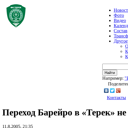
Новос
Фото
Видео
Календ
Состав
Транс
Другое
О
К
К
Найти
Например:
"
Поделитес
Контакты
Переход Барейро в «Терек» не
11.8.2005, 21:35