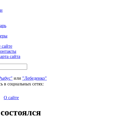
ти
арь
феры
 сайте
онтакты
арта сайта
Рыбус"
или
"Лебеденко"
ь в социальных сетях:
О сайте
 состоялся