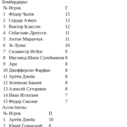
Бомбардиры:
№
Игрок
Г
1
Фёдор Чалов
15
2
Сердар Азмун
13
3
Виктор Классон
12
4
Себастьян Дриусси
11
5
Антон Миранчук
11
6
Зе Луиш
10
7
Сильвестр Игбун
9
8
Магомед-Шапи Сулейманов
8
9
Ари
8
10
Джефферсон Фарфан
8
11
Артём Дзюба
8
12
Зелимхан Бакаев
8
13
Алексей Сутормин
8
14
Иван Игнатьев
7
15
Фёдор Смолов
7
Ассистенты:
№
Игрок
П
1
Артём Дзюба
10
2
Юрий Газинский
8