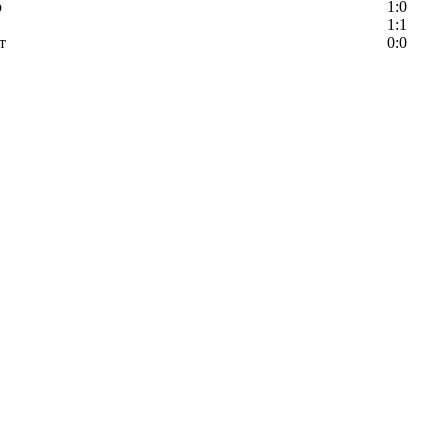
р
1:0
1:1
т
0:0