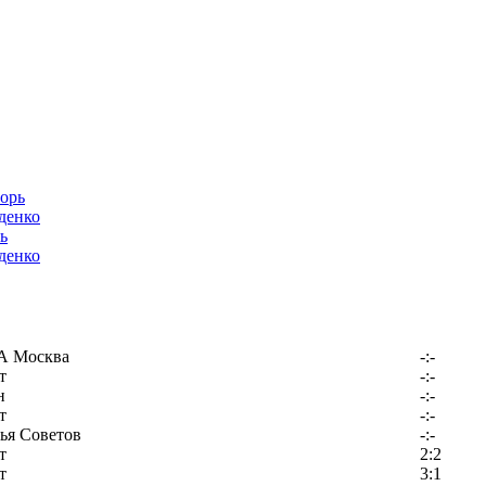
ь
денко
 Москва
-:-
т
-:-
н
-:-
т
-:-
ья Советов
-:-
т
2:2
т
3:1