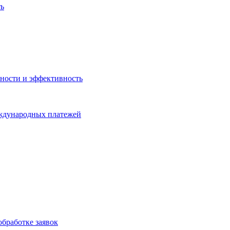
ть
ности и эффективность
еждународных платежей
бработке заявок