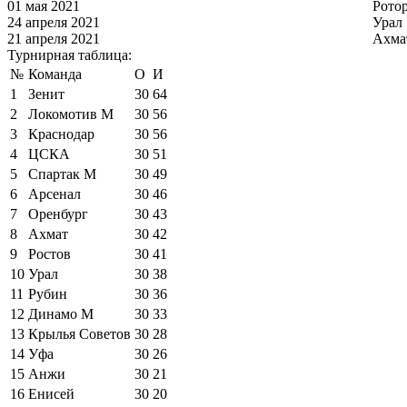
01 мая 2021
Рото
24 апреля 2021
Урал
21 апреля 2021
Ахма
Турнирная таблица:
№
Команда
О
И
1
Зенит
30
64
2
Локомотив М
30
56
3
Краснодар
30
56
4
ЦСКА
30
51
5
Спартак М
30
49
6
Арсенал
30
46
7
Оренбург
30
43
8
Ахмат
30
42
9
Ростов
30
41
10
Урал
30
38
11
Рубин
30
36
12
Динамо М
30
33
13
Крылья Советов
30
28
14
Уфа
30
26
15
Анжи
30
21
16
Енисей
30
20