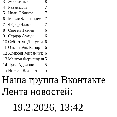
3
Жоаозиньо
8
4
Раванелли
7
5
Иван Обляков
7
6
Марио Фернандес
7
7
Фёдор Чалов
7
8
Сергей Ткачёв
6
9
Сердар Азмун
6
10
Себастьян Дриусси
6
11
Отман Эль-Кабир
6
12
Алексей Миранчук
6
13
Мануэл Фернандеш
5
14
Луис Адриано
5
15
Никола Влашич
5
Наша группа Вконтакте
Лента новостей:
19.2.2026, 13:42