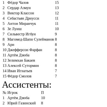
1
Фёдор Чалов
15
2
Сердар Азмун
13
3
Виктор Классон
12
4
Себастьян Дриусси
11
5
Антон Миранчук
11
6
Зе Луиш
10
7
Сильвестр Игбун
9
8
Магомед-Шапи Сулейманов
8
9
Ари
8
10
Джефферсон Фарфан
8
11
Артём Дзюба
8
12
Зелимхан Бакаев
8
13
Алексей Сутормин
8
14
Иван Игнатьев
7
15
Фёдор Смолов
7
Ассистенты:
№
Игрок
П
1
Артём Дзюба
10
2
Юрий Газинский
8