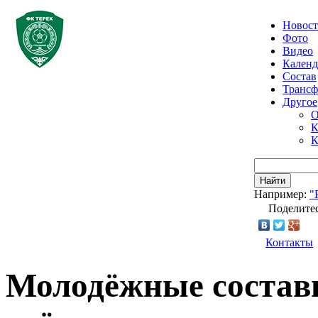
Новос
Фото
Видео
Календ
Состав
Транс
Другое
О
К
К
Найти
Например:
"
Поделитес
Контакты
Молодёжные составы