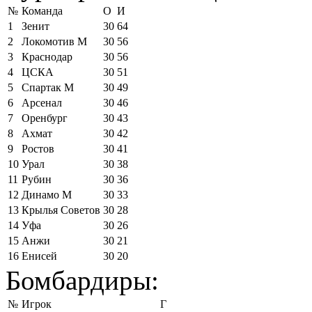
№
Команда
О
И
1
Зенит
30
64
2
Локомотив М
30
56
3
Краснодар
30
56
4
ЦСКА
30
51
5
Спартак М
30
49
6
Арсенал
30
46
7
Оренбург
30
43
8
Ахмат
30
42
9
Ростов
30
41
10
Урал
30
38
11
Рубин
30
36
12
Динамо М
30
33
13
Крылья Советов
30
28
14
Уфа
30
26
15
Анжи
30
21
16
Енисей
30
20
Бомбардиры:
№
Игрок
Г