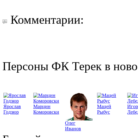
Комментарии:
Персоны ФК Терек в ново
Ярослав
Марцин
Мацей
Игор
Годзюр
Коморовски
Рыбус
Лебе
Олег
Иванов