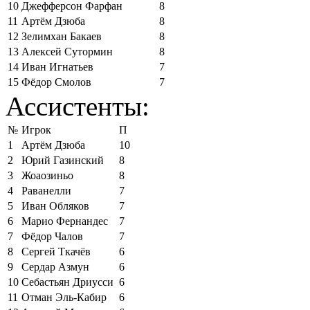
10
Джефферсон Фарфан
8
11
Артём Дзюба
8
12
Зелимхан Бакаев
8
13
Алексей Сутормин
8
14
Иван Игнатьев
7
15
Фёдор Смолов
7
Ассистенты:
№
Игрок
П
1
Артём Дзюба
10
2
Юрий Газинский
8
3
Жоаозиньо
8
4
Раванелли
7
5
Иван Обляков
7
6
Марио Фернандес
7
7
Фёдор Чалов
7
8
Сергей Ткачёв
6
9
Сердар Азмун
6
10
Себастьян Дриусси
6
11
Отман Эль-Кабир
6