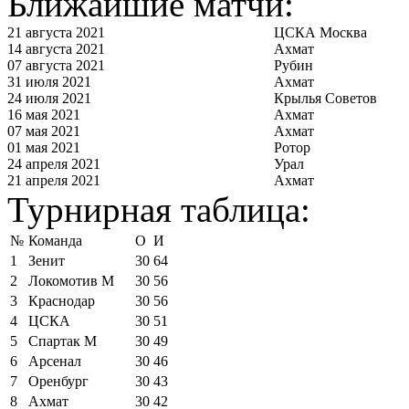
Ближайшие матчи:
21 августа 2021
ЦСКА Москва
14 августа 2021
Ахмат
07 августа 2021
Рубин
31 июля 2021
Ахмат
24 июля 2021
Крылья Советов
16 мая 2021
Ахмат
07 мая 2021
Ахмат
01 мая 2021
Ротор
24 апреля 2021
Урал
21 апреля 2021
Ахмат
Турнирная таблица:
№
Команда
О
И
1
Зенит
30
64
2
Локомотив М
30
56
3
Краснодар
30
56
4
ЦСКА
30
51
5
Спартак М
30
49
6
Арсенал
30
46
7
Оренбург
30
43
8
Ахмат
30
42