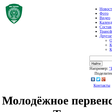
Новос
Фото
Видео
Календ
Состав
Транс
Другое
О
К
К
Найти
Например:
"
Поделитес
Контакты
Молодёжное первенс