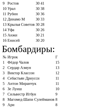
9
Ростов
30
41
10
Урал
30
38
11
Рубин
30
36
12
Динамо М
30
33
13
Крылья Советов
30
28
14
Уфа
30
26
15
Анжи
30
21
16
Енисей
30
20
Бомбардиры:
№
Игрок
Г
1
Фёдор Чалов
15
2
Сердар Азмун
13
3
Виктор Классон
12
4
Себастьян Дриусси
11
5
Антон Миранчук
11
6
Зе Луиш
10
7
Сильвестр Игбун
9
8
Магомед-Шапи Сулейманов
8
9
Ари
8