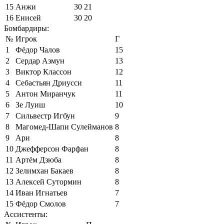
15
Анжи
30
21
16
Енисей
30
20
Бомбардиры:
№
Игрок
Г
1
Фёдор Чалов
15
2
Сердар Азмун
13
3
Виктор Классон
12
4
Себастьян Дриусси
11
5
Антон Миранчук
11
6
Зе Луиш
10
7
Сильвестр Игбун
9
8
Магомед-Шапи Сулейманов
8
9
Ари
8
10
Джефферсон Фарфан
8
11
Артём Дзюба
8
12
Зелимхан Бакаев
8
13
Алексей Сутормин
8
14
Иван Игнатьев
7
15
Фёдор Смолов
7
Ассистенты: