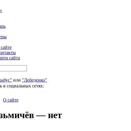
и
арь
еры
 сайте
онтакты
арта сайта
Рыбус"
или
"Лебеденко"
ь в социальных сетях:
О сайте
узьмичёв — нет