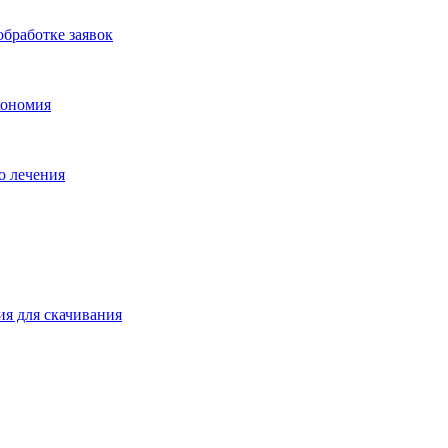
бработке заявок
кономия
о лечения
ия для скачивания