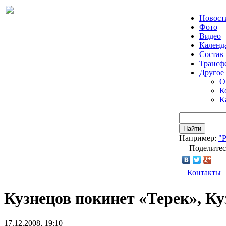
Новост
Фото
Видео
Календ
Состав
Трансф
Другое
О
К
К
Найти
Например:
"
Поделитес
Контакты
Кузнецов покинет «Терек», К
17.12.2008, 19:10