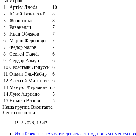
№
Игрок
П
1
Артём Дзюба
10
2
Юрий Газинский
8
3
Жоаозиньо
8
4
Раванелли
7
5
Иван Обляков
7
6
Марио Фернандес
7
7
Фёдор Чалов
7
8
Сергей Ткачёв
6
9
Сердар Азмун
6
10
Себастьян Дриусси
6
11
Отман Эль-Кабир
6
12
Алексей Миранчук
6
13
Мануэл Фернандеш
5
14
Луис Адриано
5
15
Никола Влашич
5
Наша группа Вконтакте
Лента новостей:
19.2.2026, 13:42
Из «Терека» в «Ахмат»: девять лет под новым именем и с