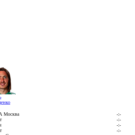
ь
денко
 Москва
-:-
т
-:-
н
-:-
т
-:-