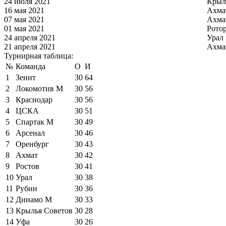
24 июля 2021
Крыл
16 мая 2021
Ахма
07 мая 2021
Ахма
01 мая 2021
Рото
24 апреля 2021
Урал
21 апреля 2021
Ахма
Турнирная таблица:
№
Команда
О
И
1
Зенит
30
64
2
Локомотив М
30
56
3
Краснодар
30
56
4
ЦСКА
30
51
5
Спартак М
30
49
6
Арсенал
30
46
7
Оренбург
30
43
8
Ахмат
30
42
9
Ростов
30
41
10
Урал
30
38
11
Рубин
30
36
12
Динамо М
30
33
13
Крылья Советов
30
28
14
Уфа
30
26