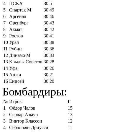
4
ЦСКА
30
51
5
Спартак М
30
49
6
Арсенал
30
46
7
Оренбург
30
43
8
Ахмат
30
42
9
Ростов
30
41
10
Урал
30
38
11
Рубин
30
36
12
Динамо М
30
33
13
Крылья Советов
30
28
14
Уфа
30
26
15
Анжи
30
21
16
Енисей
30
20
Бомбардиры:
№
Игрок
Г
1
Фёдор Чалов
15
2
Сердар Азмун
13
3
Виктор Классон
12
4
Себастьян Дриусси
11