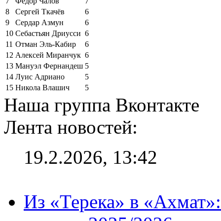
7
Фёдор Чалов
7
8
Сергей Ткачёв
6
9
Сердар Азмун
6
10
Себастьян Дриусси
6
11
Отман Эль-Кабир
6
12
Алексей Миранчук
6
13
Мануэл Фернандеш
5
14
Луис Адриано
5
15
Никола Влашич
5
Наша группа Вконтакте
Лента новостей:
19.2.2026, 13:42
Из «Терека» в «Ахмат»: