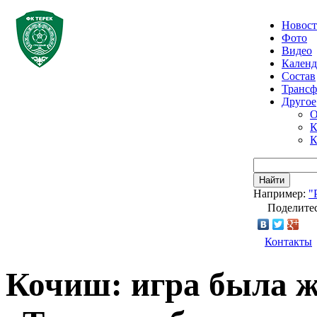
Новос
Фото
Видео
Календ
Состав
Транс
Другое
О
К
К
Найти
Например:
"
Поделитес
Контакты
Кочиш: игра была ж