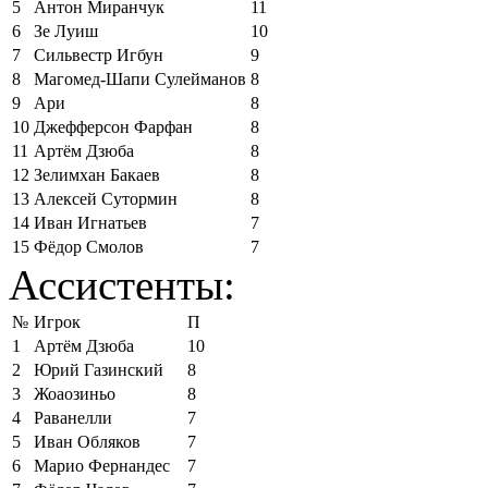
5
Антон Миранчук
11
6
Зе Луиш
10
7
Сильвестр Игбун
9
8
Магомед-Шапи Сулейманов
8
9
Ари
8
10
Джефферсон Фарфан
8
11
Артём Дзюба
8
12
Зелимхан Бакаев
8
13
Алексей Сутормин
8
14
Иван Игнатьев
7
15
Фёдор Смолов
7
Ассистенты:
№
Игрок
П
1
Артём Дзюба
10
2
Юрий Газинский
8
3
Жоаозиньо
8
4
Раванелли
7
5
Иван Обляков
7
6
Марио Фернандес
7