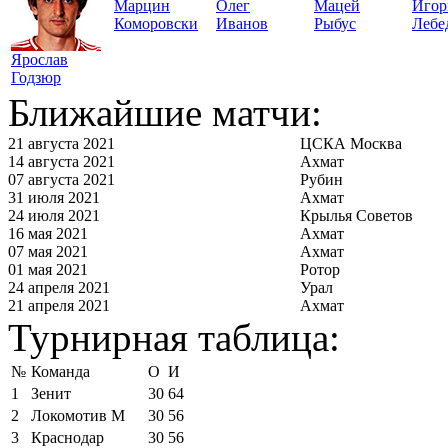
Марцин
Олег
Мацей
Игор
Коморовски
Иванов
Рыбус
Лебе
Ярослав
Годзюр
Ближайшие матчи:
21 августа 2021
ЦСКА Москва
14 августа 2021
Ахмат
07 августа 2021
Рубин
31 июля 2021
Ахмат
24 июля 2021
Крылья Советов
16 мая 2021
Ахмат
07 мая 2021
Ахмат
01 мая 2021
Ротор
24 апреля 2021
Урал
21 апреля 2021
Ахмат
Турнирная таблица:
№
Команда
О
И
1
Зенит
30
64
2
Локомотив М
30
56
3
Краснодар
30
56