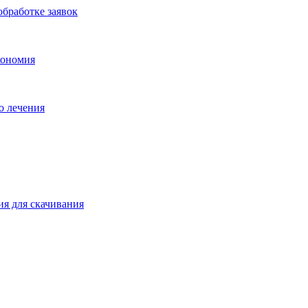
бработке заявок
кономия
о лечения
ия для скачивания