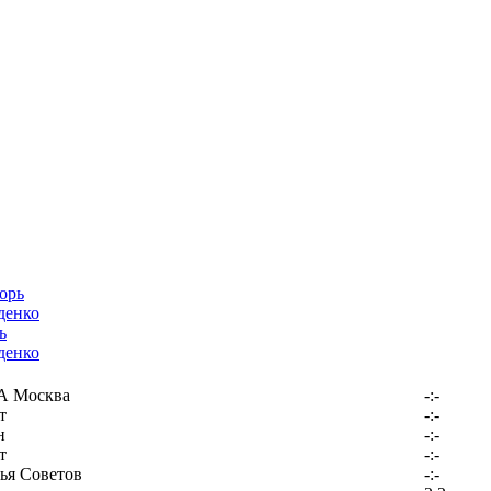
ь
денко
 Москва
-:-
т
-:-
н
-:-
т
-:-
ья Советов
-:-