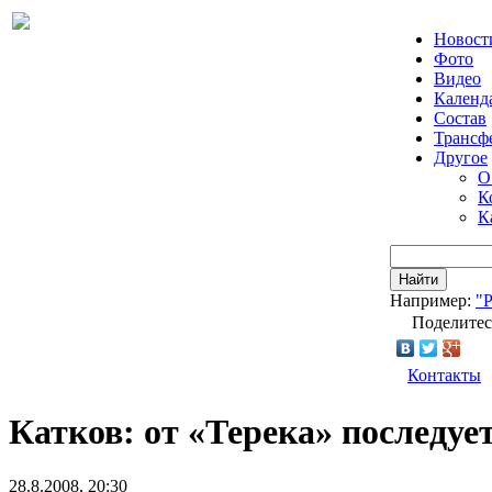
Новост
Фото
Видео
Календ
Состав
Трансф
Другое
О
К
К
Найти
Например:
"
Поделитес
Контакты
Катков: от «Терека» последуе
28.8.2008, 20:30