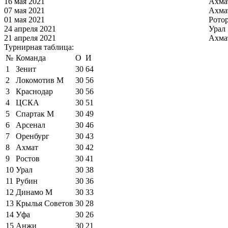
16 мая 2021
Ахма
07 мая 2021
Ахма
01 мая 2021
Рото
24 апреля 2021
Урал
21 апреля 2021
Ахма
Турнирная таблица:
№
Команда
О
И
1
Зенит
30
64
2
Локомотив М
30
56
3
Краснодар
30
56
4
ЦСКА
30
51
5
Спартак М
30
49
6
Арсенал
30
46
7
Оренбург
30
43
8
Ахмат
30
42
9
Ростов
30
41
10
Урал
30
38
11
Рубин
30
36
12
Динамо М
30
33
13
Крылья Советов
30
28
14
Уфа
30
26
15
Анжи
30
21