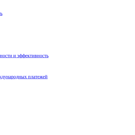
ть
ности и эффективность
еждународных платежей