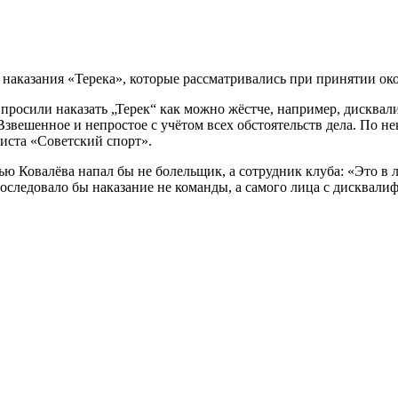
наказания «Терека», которые рассматривались при принятии ок
просили наказать „Терек“ как можно жёстче, например, дисквал
звешенное и непростое с учётом всех обстоятельств дела. По нек
листа «Советский спорт».
ью Ковалёва напал бы не болельщик, а сотрудник клуба: «Это в
оследовало бы наказание не команды, а самого лица с дисквалиф