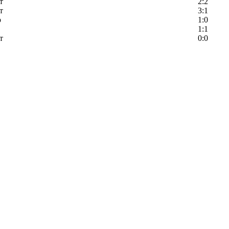
т
2:2
т
3:1
р
1:0
1:1
т
0:0