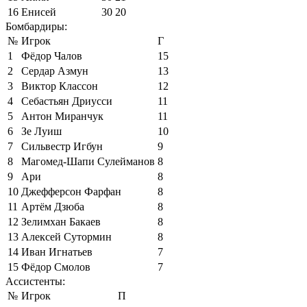
16
Енисей
30
20
Бомбардиры:
№
Игрок
Г
1
Фёдор Чалов
15
2
Сердар Азмун
13
3
Виктор Классон
12
4
Себастьян Дриусси
11
5
Антон Миранчук
11
6
Зе Луиш
10
7
Сильвестр Игбун
9
8
Магомед-Шапи Сулейманов
8
9
Ари
8
10
Джефферсон Фарфан
8
11
Артём Дзюба
8
12
Зелимхан Бакаев
8
13
Алексей Сутормин
8
14
Иван Игнатьев
7
15
Фёдор Смолов
7
Ассистенты:
№
Игрок
П