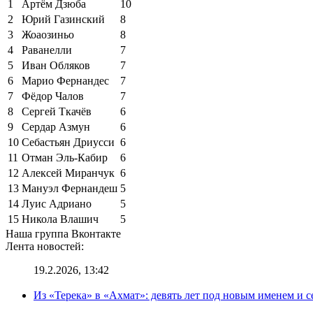
1
Артём Дзюба
10
2
Юрий Газинский
8
3
Жоаозиньо
8
4
Раванелли
7
5
Иван Обляков
7
6
Марио Фернандес
7
7
Фёдор Чалов
7
8
Сергей Ткачёв
6
9
Сердар Азмун
6
10
Себастьян Дриусси
6
11
Отман Эль-Кабир
6
12
Алексей Миранчук
6
13
Мануэл Фернандеш
5
14
Луис Адриано
5
15
Никола Влашич
5
Наша группа Вконтакте
Лента новостей:
19.2.2026, 13:42
Из «Терека» в «Ахмат»: девять лет под новым именем и с