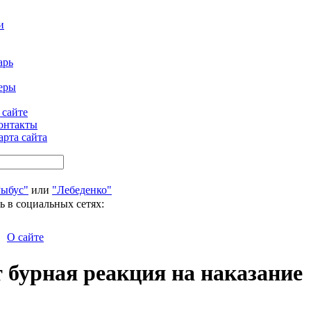
и
арь
еры
 сайте
онтакты
арта сайта
Рыбус"
или
"Лебеденко"
ь в социальных сетях:
О сайте
т бурная реакция на наказание