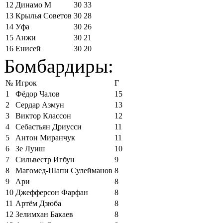
12
Динамо М
30
33
13
Крылья Советов
30
28
14
Уфа
30
26
15
Анжи
30
21
16
Енисей
30
20
Бомбардиры:
№
Игрок
Г
1
Фёдор Чалов
15
2
Сердар Азмун
13
3
Виктор Классон
12
4
Себастьян Дриусси
11
5
Антон Миранчук
11
6
Зе Луиш
10
7
Сильвестр Игбун
9
8
Магомед-Шапи Сулейманов
8
9
Ари
8
10
Джефферсон Фарфан
8
11
Артём Дзюба
8
12
Зелимхан Бакаев
8