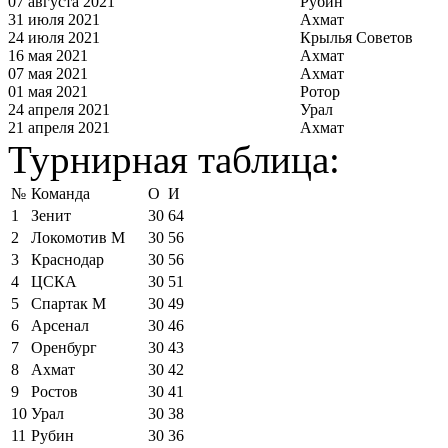
07 августа 2021
Рубин
31 июля 2021
Ахмат
24 июля 2021
Крылья Советов
16 мая 2021
Ахмат
07 мая 2021
Ахмат
01 мая 2021
Ротор
24 апреля 2021
Урал
21 апреля 2021
Ахмат
Турнирная таблица:
№
Команда
О
И
1
Зенит
30
64
2
Локомотив М
30
56
3
Краснодар
30
56
4
ЦСКА
30
51
5
Спартак М
30
49
6
Арсенал
30
46
7
Оренбург
30
43
8
Ахмат
30
42
9
Ростов
30
41
10
Урал
30
38
11
Рубин
30
36