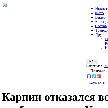
Новост
Фото
Видео
Календ
Состав
Трансф
Другое
О
К
К
Найти
Например:
"
Поделитес
Контакты
Карпин отказался в