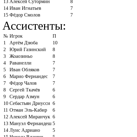
13
Алексей Сутормин
8
14
Иван Игнатьев
7
15
Фёдор Смолов
7
Ассистенты:
№
Игрок
П
1
Артём Дзюба
10
2
Юрий Газинский
8
3
Жоаозиньо
8
4
Раванелли
7
5
Иван Обляков
7
6
Марио Фернандес
7
7
Фёдор Чалов
7
8
Сергей Ткачёв
6
9
Сердар Азмун
6
10
Себастьян Дриусси
6
11
Отман Эль-Кабир
6
12
Алексей Миранчук
6
13
Мануэл Фернандеш
5
14
Луис Адриано
5
15
Никола Влашич
5