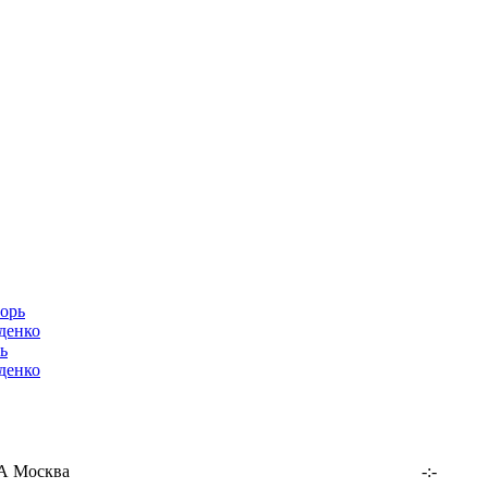
ь
денко
 Москва
-:-