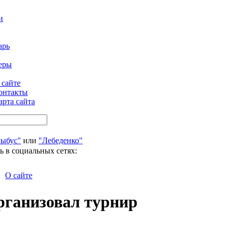
и
арь
еры
 сайте
онтакты
арта сайта
Рыбус"
или
"Лебеденко"
ь в социальных сетях:
О сайте
рганизовал турнир