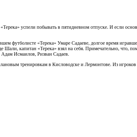
«Терека» успели побывать в пятидневном отпуске. И если основ
ывшем футболисте «Терека» Умаре Садаеве, долгое время играв
 Шали, капитан «Терека» взял на себя. Примечательно, что, по
 Адам Исмаилов, Ризван Садаев.
плановым тренировкам в Кисловодске и Лермонтове. Из игроков 