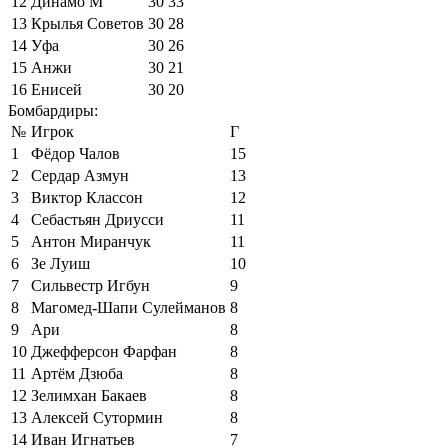
12
Динамо М
30
33
13
Крылья Советов
30
28
14
Уфа
30
26
15
Анжи
30
21
16
Енисей
30
20
Бомбардиры:
№
Игрок
Г
1
Фёдор Чалов
15
2
Сердар Азмун
13
3
Виктор Классон
12
4
Себастьян Дриусси
11
5
Антон Миранчук
11
6
Зе Луиш
10
7
Сильвестр Игбун
9
8
Магомед-Шапи Сулейманов
8
9
Ари
8
10
Джефферсон Фарфан
8
11
Артём Дзюба
8
12
Зелимхан Бакаев
8
13
Алексей Сутормин
8
14
Иван Игнатьев
7