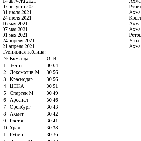
14 августа 2021
Ахма
07 августа 2021
Руби
31 июля 2021
Ахма
24 июля 2021
Крыл
16 мая 2021
Ахма
07 мая 2021
Ахма
01 мая 2021
Рото
24 апреля 2021
Урал
21 апреля 2021
Ахма
Турнирная таблица:
№
Команда
О
И
1
Зенит
30
64
2
Локомотив М
30
56
3
Краснодар
30
56
4
ЦСКА
30
51
5
Спартак М
30
49
6
Арсенал
30
46
7
Оренбург
30
43
8
Ахмат
30
42
9
Ростов
30
41
10
Урал
30
38
11
Рубин
30
36