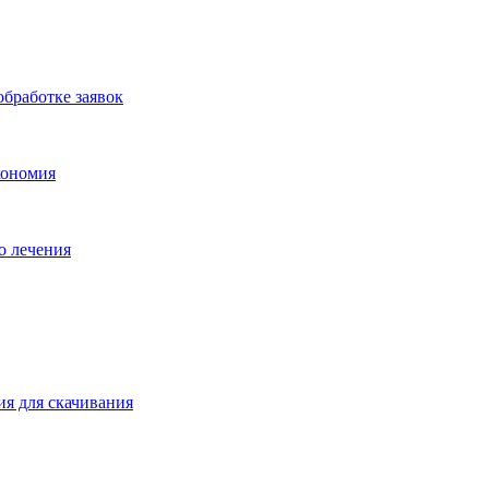
бработке заявок
кономия
о лечения
ия для скачивания