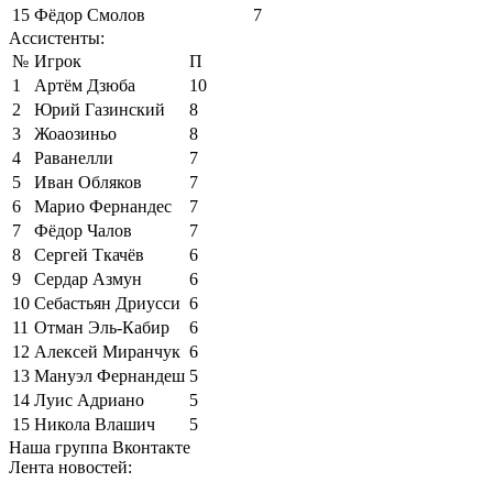
15
Фёдор Смолов
7
Ассистенты:
№
Игрок
П
1
Артём Дзюба
10
2
Юрий Газинский
8
3
Жоаозиньо
8
4
Раванелли
7
5
Иван Обляков
7
6
Марио Фернандес
7
7
Фёдор Чалов
7
8
Сергей Ткачёв
6
9
Сердар Азмун
6
10
Себастьян Дриусси
6
11
Отман Эль-Кабир
6
12
Алексей Миранчук
6
13
Мануэл Фернандеш
5
14
Луис Адриано
5
15
Никола Влашич
5
Наша группа Вконтакте
Лента новостей: