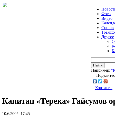
Новост
Фото
Видео
Календ
Состав
Трансф
Другое
О
К
К
Найти
Например:
"
Поделитес
Контакты
Капитан «Терека» Гайсумов о
10.6.2005, 17:45