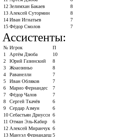
12
Зелимхан Бакаев
8
13
Алексей Сутормин
8
14
Иван Игнатьев
7
15
Фёдор Смолов
7
Ассистенты:
№
Игрок
П
1
Артём Дзюба
10
2
Юрий Газинский
8
3
Жоаозиньо
8
4
Раванелли
7
5
Иван Обляков
7
6
Марио Фернандес
7
7
Фёдор Чалов
7
8
Сергей Ткачёв
6
9
Сердар Азмун
6
10
Себастьян Дриусси
6
11
Отман Эль-Кабир
6
12
Алексей Миранчук
6
13
Мануэл Фернандеш
5