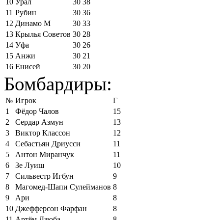
10
Урал
30
38
11
Рубин
30
36
12
Динамо М
30
33
13
Крылья Советов
30
28
14
Уфа
30
26
15
Анжи
30
21
16
Енисей
30
20
Бомбардиры:
№
Игрок
Г
1
Фёдор Чалов
15
2
Сердар Азмун
13
3
Виктор Классон
12
4
Себастьян Дриусси
11
5
Антон Миранчук
11
6
Зе Луиш
10
7
Сильвестр Игбун
9
8
Магомед-Шапи Сулейманов
8
9
Ари
8
10
Джефферсон Фарфан
8
11
Артём Дзюба
8