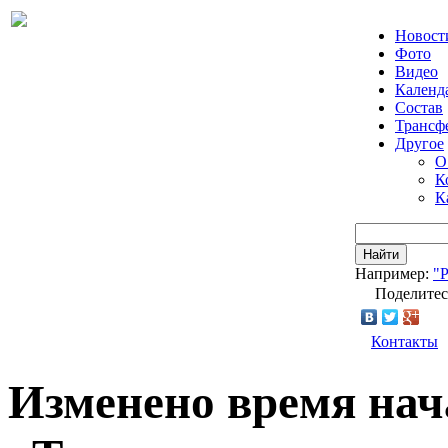
Новост
Фото
Видео
Календ
Состав
Трансф
Другое
О
К
К
Найти
Например:
"
Поделитес
Контакты
Изменено время нач