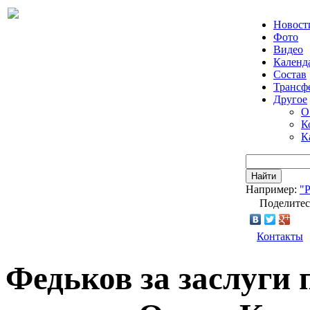
Новост
Фото
Видео
Календ
Состав
Трансф
Другое
О
К
К
Найти
Например:
"
Поделитес
Контакты
Федьков за заслуги 