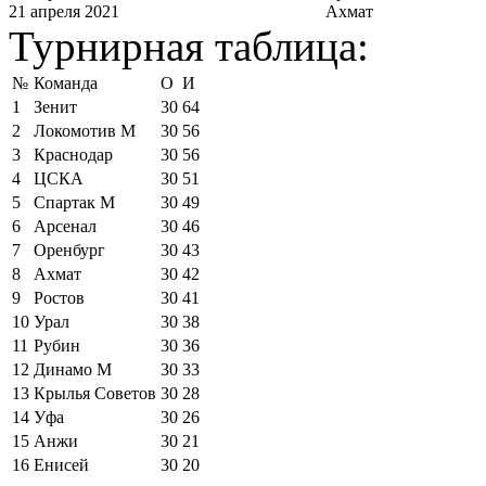
21 апреля 2021
Ахмат
Турнирная таблица:
№
Команда
О
И
1
Зенит
30
64
2
Локомотив М
30
56
3
Краснодар
30
56
4
ЦСКА
30
51
5
Спартак М
30
49
6
Арсенал
30
46
7
Оренбург
30
43
8
Ахмат
30
42
9
Ростов
30
41
10
Урал
30
38
11
Рубин
30
36
12
Динамо М
30
33
13
Крылья Советов
30
28
14
Уфа
30
26
15
Анжи
30
21
16
Енисей
30
20