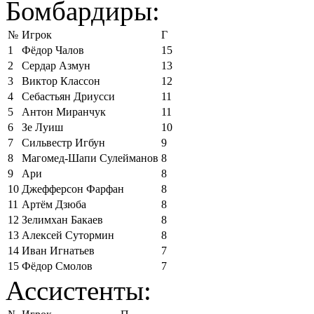
Бомбардиры:
№
Игрок
Г
1
Фёдор Чалов
15
2
Сердар Азмун
13
3
Виктор Классон
12
4
Себастьян Дриусси
11
5
Антон Миранчук
11
6
Зе Луиш
10
7
Сильвестр Игбун
9
8
Магомед-Шапи Сулейманов
8
9
Ари
8
10
Джефферсон Фарфан
8
11
Артём Дзюба
8
12
Зелимхан Бакаев
8
13
Алексей Сутормин
8
14
Иван Игнатьев
7
15
Фёдор Смолов
7
Ассистенты: