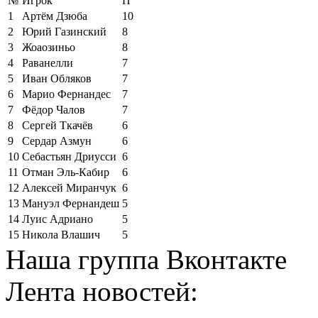
№
Игрок
П
1
Артём Дзюба
10
2
Юрий Газинский
8
3
Жоаозиньо
8
4
Раванелли
7
5
Иван Обляков
7
6
Марио Фернандес
7
7
Фёдор Чалов
7
8
Сергей Ткачёв
6
9
Сердар Азмун
6
10
Себастьян Дриусси
6
11
Отман Эль-Кабир
6
12
Алексей Миранчук
6
13
Мануэл Фернандеш
5
14
Луис Адриано
5
15
Никола Влашич
5
Наша группа Вконтакте
Лента новостей: