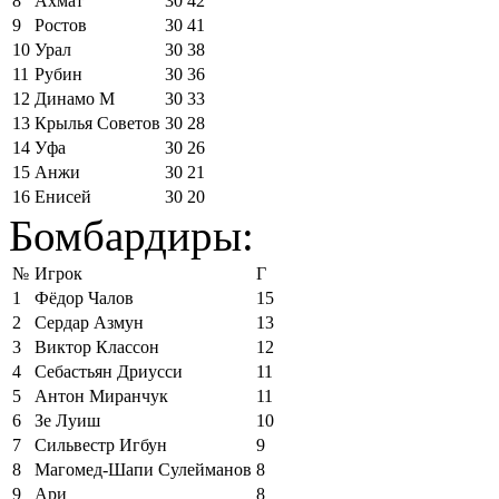
8
Ахмат
30
42
9
Ростов
30
41
10
Урал
30
38
11
Рубин
30
36
12
Динамо М
30
33
13
Крылья Советов
30
28
14
Уфа
30
26
15
Анжи
30
21
16
Енисей
30
20
Бомбардиры:
№
Игрок
Г
1
Фёдор Чалов
15
2
Сердар Азмун
13
3
Виктор Классон
12
4
Себастьян Дриусси
11
5
Антон Миранчук
11
6
Зе Луиш
10
7
Сильвестр Игбун
9
8
Магомед-Шапи Сулейманов
8
9
Ари
8