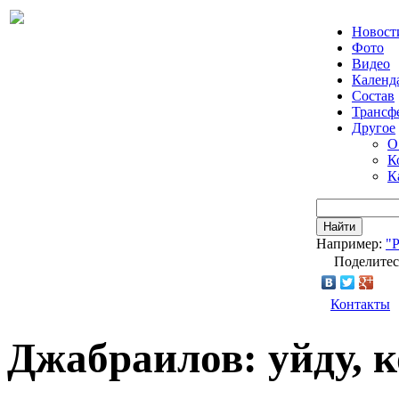
Новост
Фото
Видео
Календ
Состав
Трансф
Другое
О
К
К
Найти
Например:
"
Поделитес
Контакты
Джабраилов: уйду, к