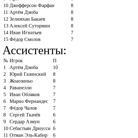
10
Джефферсон Фарфан
8
11
Артём Дзюба
8
12
Зелимхан Бакаев
8
13
Алексей Сутормин
8
14
Иван Игнатьев
7
15
Фёдор Смолов
7
Ассистенты:
№
Игрок
П
1
Артём Дзюба
10
2
Юрий Газинский
8
3
Жоаозиньо
8
4
Раванелли
7
5
Иван Обляков
7
6
Марио Фернандес
7
7
Фёдор Чалов
7
8
Сергей Ткачёв
6
9
Сердар Азмун
6
10
Себастьян Дриусси
6
11
Отман Эль-Кабир
6