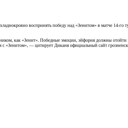
 хладнокровно воспринять победу над «Зенитом» в матче 14-го 
рником, как «Зенит». Победные эмоции, эйфория должны отойти 
ем с «Зенитом», — цитирует Диканя официальный сайт грозненск