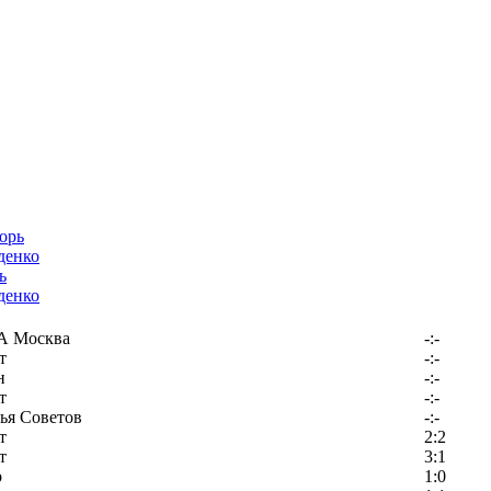
ь
денко
 Москва
-:-
т
-:-
н
-:-
т
-:-
ья Советов
-:-
т
2:2
т
3:1
р
1:0