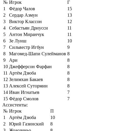
№
Игрок
Г
1
Фёдор Чалов
15
2
Сердар Азмун
13
3
Виктор Классон
12
4
Себастьян Дриусси
11
5
Антон Миранчук
11
6
Зе Луиш
10
7
Сильвестр Игбун
9
8
Магомед-Шапи Сулейманов
8
9
Ари
8
10
Джефферсон Фарфан
8
11
Артём Дзюба
8
12
Зелимхан Бакаев
8
13
Алексей Сутормин
8
14
Иван Игнатьев
7
15
Фёдор Смолов
7
Ассистенты:
№
Игрок
П
1
Артём Дзюба
10
2
Юрий Газинский
8
3
Жоаозиньо
8