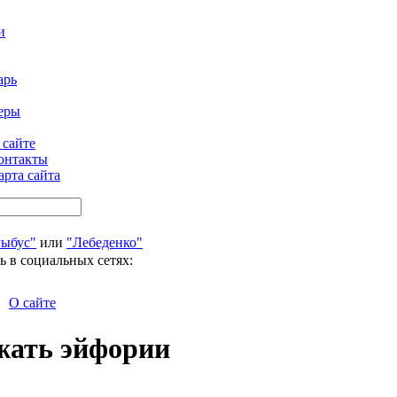
и
арь
еры
 сайте
онтакты
арта сайта
Рыбус"
или
"Лебеденко"
ь в социальных сетях:
О сайте
жать эйфории