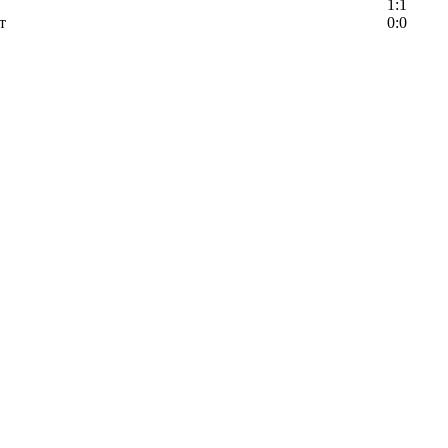
1:1
т
0:0