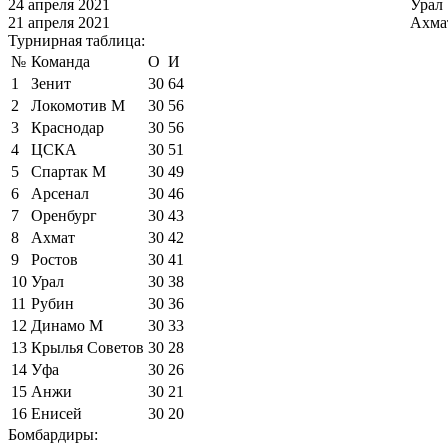
24 апреля 2021
Урал
21 апреля 2021
Ахма
Турнирная таблица:
№
Команда
О
И
1
Зенит
30
64
2
Локомотив М
30
56
3
Краснодар
30
56
4
ЦСКА
30
51
5
Спартак М
30
49
6
Арсенал
30
46
7
Оренбург
30
43
8
Ахмат
30
42
9
Ростов
30
41
10
Урал
30
38
11
Рубин
30
36
12
Динамо М
30
33
13
Крылья Советов
30
28
14
Уфа
30
26
15
Анжи
30
21
16
Енисей
30
20
Бомбардиры: