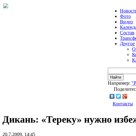
Новост
Фото
Видео
Календ
Состав
Трансф
Другое
О
К
К
Найти
Например:
"
Поделитес
Контакты
Дикань: «Тереку» нужно избе
20.7.2009, 14:45