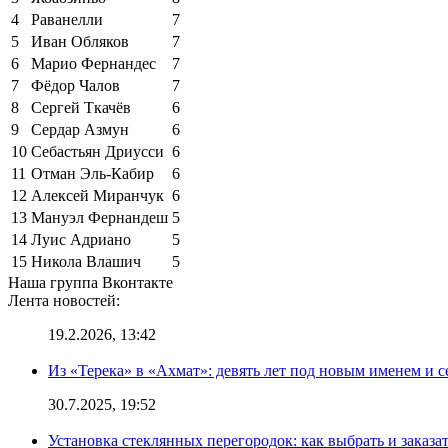
4
Раванелли
7
5
Иван Обляков
7
6
Марио Фернандес
7
7
Фёдор Чалов
7
8
Сергей Ткачёв
6
9
Сердар Азмун
6
10
Себастьян Дриусси
6
11
Отман Эль-Кабир
6
12
Алексей Миранчук
6
13
Мануэл Фернандеш
5
14
Луис Адриано
5
15
Никола Влашич
5
Наша группа Вконтакте
Лента новостей:
19.2.2026, 13:42
Из «Терека» в «Ахмат»: девять лет под новым именем и с
30.7.2025, 19:52
Установка стеклянных перегородок: как выбрать и заказа